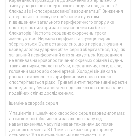
Карведилол призводить до зниження артеріального
тиску у пацієнтів з гіпертензією завдяки поєднанню P-
блокади і α1-опосередкованої вазодилатації. Зниження
артеріального тиску не пов’язане з супутнім
підвищенням загального периферичного опору, яке
спостерігається при застосуванні чистих бета-
блокаторів. Частота серцевих скорочень трохи
зменшується. Ниркова гіерфузія та функція нирок
зберігаються. Було встановлено, що в період лікування
карведилолом ударний об’єм серця зберігається, тоді як
загальний периферичний опір знижується. Карведилол
не впливає на кровопостачання окремих оріанів і судин,
таких як нирки, скелетні м’язи, передпліччя, ноги, шкіра,
головний мозок або сонні артерії. Холодні кінцівки та
рання втомлюваність при фізичному навантаженні
спостерігаються рідко. Тривалі антигіпертензивні ефекти
карведилолу були доведені в декількох контрольованих
подвійних сліпих дослідженнях.
Ішемічна хвороба серця
У пацієнтів з ішемічною хворобою серця карведилол має
антиішемічні (збільшення загального часу під
навантаженням, часу під навантаженням до появи
депресії сегмента ST 1 мм. а також часу до прояву
стенокардії) та антиангінальні властивості, що