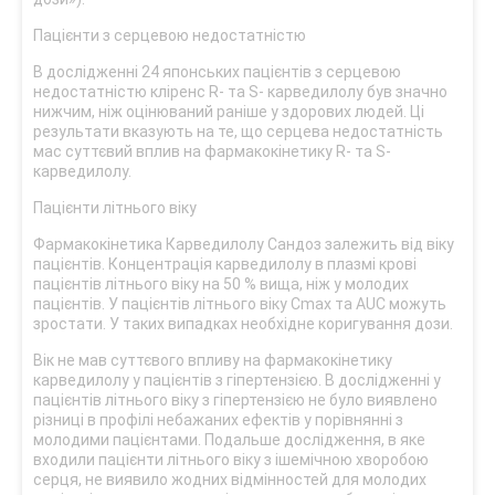
Пацієнти з серцевою недостатністю
В дослідженні 24 японських пацієнтів з серцевою
недостатністю кліренс R- та S- карведилолу був значно
нижчим, ніж оцінюваний раніше у здорових людей. Ці
результати вказують на те, що серцева недостатність
мас суттєвий вплив на фармакокінетику R- та S-
карведилолу.
Пацієнти літнього віку
Фармакокінетика Карведилолу Сандоз залежить від віку
пацієнтів. Концентрація карведилолу в плазмі крові
пацієнтів літнього віку на 50 % вища, ніж у молодих
пацієнтів. У пацієнтів літнього віку Сmax та AUC можуть
зростати. У таких випадках необхідне коригування дози.
Вік не мав суттєвого впливу на фармакокінетику
карведилолу у пацієнтів з гіпертензією. В дослідженні у
пацієнтів літнього віку з гіпертензією не було виявлено
різниці в профілі небажаних ефектів у порівнянні з
молодими пацієнтами. Подальше дослідження, в яке
входили пацієнти літнього віку з ішемічною хворобою
серця, не виявило жодних відмінностей для молодих