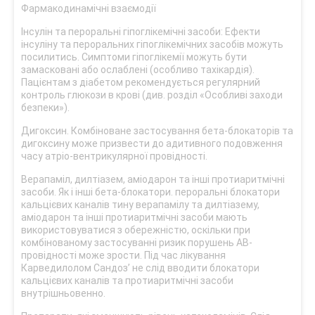
Фармакодинамічні взаємодії
Інсулін та пероральні гіпоглікемічні засоби: Ефекти
інсуліну та пероральних гіпоглікемічних засобів можуть
посилитись. Симптоми гіпоглікемії можуть бути
замасковані або ослаблені (особливо тахікардія).
Пацієнтам з діабетом рекомендується регулярний
контроль глюкози в крові (див. розділ «Особливі заходи
безпеки»).
Дигоксин. Комбіноване застосування бета-блокаторів та
дигоксину може призвести до адитивного подовження
часу атріо-вентрикулярної провідності.
Верапаміл, дилтіазем, аміодарон та інші протиаритмічні
засоби. Як і інші бета-блокатори. пероральні блокатори
кальцієвих каналів тину верапамілу та дилтіазему,
аміодарон та інші протиаритмічні засоби мають
використовуватися з обережністю, оскільки при
комбінованому застосуванні ризик порушень АВ-
провідності може зрости. Під час лікування
Карведилолом Сандоз’ не слід вводити блокатори
кальцієвих каналів та протиаритмічні засоби
внутрішньовенно.