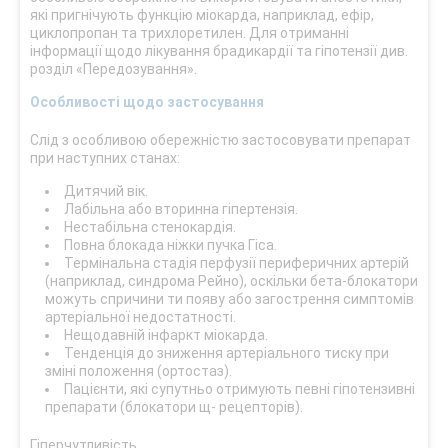
які пригнічують функцію міокарда, наприклад, ефір,
циклопропан та трихлоретилен. Для отриманні
інформації щодо лікування брадикардії та гіпотензії див.
розділ «Передозування».
Особливості щодо застосування
Слід з особливою обережністю застосовувати препарат
при наступних станах:
Дитячий вік.
Лабільна або вторинна гіпертензія.
Нестабільна стенокардія.
Повна блокада ніжки пучка Гіса.
Термінальна стадія перфузії периферичних артерій
(наприклад, синдрома Рейно), оскільки бета-блокатори
можуть спричини ти появу або загострення симптомів
артеріальної недостатності.
Нещодавній інфаркт міокарда.
Тенденція до зниження артеріального тиску при
зміні положення (ортостаз).
Пацієнти, які супутньо отримують певні гіпотензивні
препарати (блокатори щ- рецепторів).
Гіперчутливість