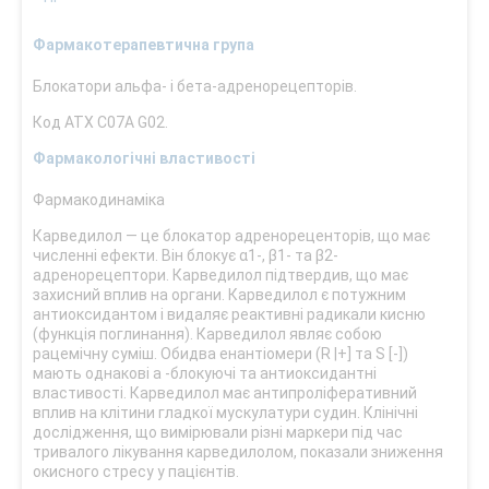
Фармакотерапевтична група
Блокатори альфа- і бета-адренорецепторів.
Код ATX С07А G02.
Фармакологічні властивості
Фармакодинаміка
Карведилол — це блокатор адренореценторів, що має
численні ефекти. Він блокує α1-, β1- та β2-
адренорецептори. Карведилол підтвердив, що має
захисний вплив на органи. Карведилол є потужним
антиоксидантом і видаляє реактивні радикали кисню
(функція поглинання). Карведилол являє собою
рацемічну суміш. Обидва енантіомери (R |+] та S [-])
мають однакові a -блокуючі та антиоксидантні
властивості. Карведилол має антипроліферативний
вплив на клітини гладкої мускулатури судин. Клінічні
дослідження, що вимірювали різні маркери під час
тривалого лікування карведилолом, показали зниження
окисного стресу у пацієнтів.