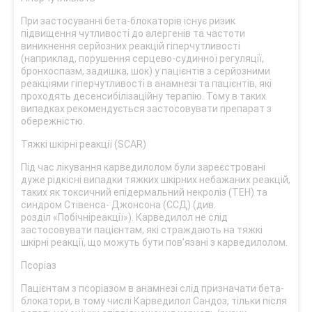
При застосуванні бета-блокаторів існує ризик
підвищення чутливості до алергенів та частоти
виникнення серйозних реакцій гіперчутливості
(наприклад, порушення серцево-судинної регуляції,
бронхоспазм, задишка, шок) у пацієнтів з серйозними
реакціями гіперчутливості в анамнезі та пацієнтів, які
проходять десенсибілізаційну терапію. Тому в таких
випадках рекомендується застосовувати препарат з
обережністю.
Тяжкі шкірні реакції (SCAR)
Під час лікування карведилолом були зареєстровані
дуже рідкісні випадки тяжких шкірних небажаних реакцій,
таких як токсичний епідермальний некроліз (ТЕН) та
синдром Стівенса- Джонсона (ССД) (див.
розділ «Побічніреакції»). Карведилол не слід
застосовувати пацієнтам, які страждають на тяжкі
шкірні реакції, що можуть бути пов’язані з карведилолом.
Псоріаз
Пацієнтам з псоріазом в анамнезі слід призначати бета-
блокатори, в тому числі Карведилол Сандоз, тільки після