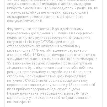
людини показало, що аміодарон і дезетиламіодарон
інгібують окислення R- та S-карведилолу. У пацієнтів, які
отримують комбіноване лікування карведилолом і
аміодароном. рекомендується моніторинг бета-
блокуючої активності.
Флуоксетин та пароксетин. В рандомізованому
перехресному дослідженні у 10 пацієнтів з серцевою
недостатністю супутнє застосування флуоксетину,
потужного інгібітору CYP2D6, призвело до
стереоселективного інгібування метаболізму
карведилолу з 77 %-ним збільшенням середнього
значення AUCo-12 К(+)енантіомера та до статистично
значущого збільшення значення AUC 8(-)енантіомера на
35 % порівняно з групою плацебо. Проте, між групами
лікування не було відзначено відмінностей в побічних
реакціях, артеріальному тиску або частоті серцевих
скорочень. Вплив однократної дози пароксетину,
потужного CYP2D6- інгібітору, на фармакокінетику
перорального карведилолу вивчали у 12 здорових осіб
після прийому пероральної однократної дози.
Незважаючи на значне збільшення впливу R- та S-
карведилолу, у цих здорових осіб не були відзначені
клінічні ефекти.