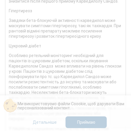
знизитися після першого прийому Карведилолу Сандоз.
Гіпертиреоз
Завдяки бета-блокуючій активності карведилол може
маскувати симптоми гіпертиреозу, такі як тахікардія. При
рантовій відміні препарату можливе посилення
гіпертиреозу і розвиток гіпертиреоїдного кризу.
Цукровий діабет
Особливо ретельний моніторинг необхідний для
пацієнтів із цукровим діабетом, оскільки лікування
Карведилолом Сандоз може впливати на рівень глюкози
у крові. Пацієнтів з цукровим діабетом слід
поінформувати про тс. що Карведилол Сандоз може
посилити резистентність до інсуліну та маскувати або
послаблювати симптоми гіпоглікемії, особливо
тахікардію. Неселективні бета-блокатори можуть
загострити гіпоглікемію, індуковану інсуліном, та
затримати нормалізацію рівня глюкози у сироватці крові.
Ми використовуємо файли Coookie, щоб дарувати Вам
персоналізований контент.
Слід регулярно перевіряти рівень глюкози в крові, та, у
разі необхідності, коригувати дози інсуліну або
пероральних протидіабетичних препаратів.
Детальніше
Приймаю
У пацієнтів з серцевою недостатністю та супутнім