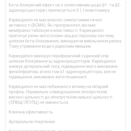
Бета-блокуючий ефект не є селективним щодо β1- та β2-
адренорсценторів і приписується S (-) енантіомеру.
Карведилол не має власної симпатоміметичної
активності (ВСМА). Як і пропранолол, він має
мембраностабілізуючі властивості. Карведилол
пригнічує ренін-ангіотснзин-альдостеронову систему
шляхом бета-блокування, зменшуючи вивільнення реніну.
Тому утримання води є рідкісним явищем.
Карведилол зменшує периферичний судинний опір
шляхом блокування щ-адренорецепторів. Карведилол
знижує артеріальний тиск, підвищення якого викликане
фенілефрипом, агоністом α1-адренорецептора, але не
підвищення, викликане ангіотензином II.
Карведилол не має небажаного впливу на ліпідний
профіль. Нормальне співвідношення ліпопротеїнів
високої щільності до ліпопротеїнів низької щільності
(ЛПВЩ/ЛП1ПЦ) не змінюється.
Клінічна ефективність
Артеріальна гіпертензія