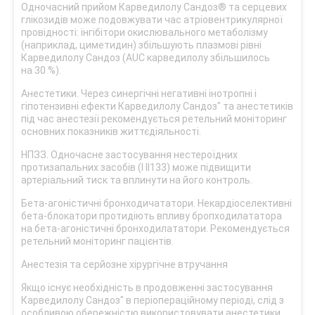
Одночасний прийом Карведилолу Сандоз® та серцевих
глікозидів може подовжувати час атріовентрикулярної
провідності: інгібітори окислювального метаболізму
(наприклад, циметидин) збільшують плазмові рівні
Карведилолу Сандоз (AUC карведилолу збільшилось
на 30 %).
Анестетики. Через синергічні негативні інотропні і
гіпотензивні ефекти Карведилолу Сандоз" та анестетиків
під час анестезії рекомендується ретельний моніторинг
основних показників життєдіяльності.
НПЗЗ. Одночасне застосування нестероїдних
протизапальних засобів (I II133) може підвищити
артеріальний тиск та вплинути на його контроль.
Бета-агоністичні бронходичататори. Некардіоселективні
бета-блокатори протидіють впливу бропходилататора
на бета-агоністичні бронходилататори. Рекомендується
ретельний моніторинг пацієнтів.
Анестезія та серйозне хірургічне втручання
Якщо існує необхідність в продовженні застосування
Карведилолу Сандоз" в періопераційному періоді, слід з
особливою обережністю використовувати анестетики,