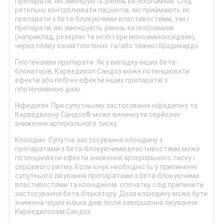
Препарати, які зменшують рівень катехоламінів. Слід
ретельно контролювати пацієнтів, які приймають як
препарати з бета-блокуючими властивостями, так і
препарати, які зменшують рівень катехоламінів
(наприклад, резерпін та інгібітори моноаміноксидази),
через появу ознак гіпотензії та/або тяжкої брадикардії.
Гіпотензивні препарати. Як у випадку інших бета-
блокаторів, Карведилол Сандоз може потенціювати
ефекти або побічні ефекти інших препаратів з
гіпотензивною дією.
Ніфедипін. При супутньому застосуванні ніфедипіну та
Карведилону Сандоз® може виникнути серйозне
зниження артеріального тиску.
Клонідин. Супутнє застосування клонідину з
препаратами з бета-блокуючими властивостями може
потенціювати ефекти зниження артеріального тиску і
серцевого ритму. Коли існує необхідність у припиненні
супутнього лікування препаратами з бета-блокуючими
властивостями та клонідином. спочатку слід припинити
застосування бета-блокатору. Доза клонідину може бути
знижена через кілька днів після завершення лікування
Карведилолом Сандоз.