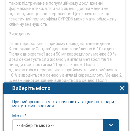
також підтримане в популяційному дослідженні
фармакокінетики, в той час як інші дослідження не
підтвердили це спостереження. Це вказує на те. що
генетичний поліморфізм CYP2D6 може мати обмежену
клінічну значущість.
Виведення
Після перорального прийому період напіввиведення
Карведилолу Сандоз" дорівнює приблизно 6-10 годин.
Після однократної дози 50 мг карведилолу майже 60 %
дози секретується з жовчю у вигляді метаболітів та
виводиться протягом 11 днів з калом. Після
однократного перорального прийому тільки приблизно
16 % виводиться з сечею у вигляді карведилолу. Менше 2
% незміиеної речовини виводиться з сечею. Після
внутрішньовенної інфузії 12,5 мг у здорових добровольців
Виберіть місто
плазмовий кліренс карведилолу становить біля 600 мл/
хв, а період напіввиведення - майже 2,5 годин. У всіх осіб
період напіввиведення капсули 50 мг становив
При виборі іншого міста наявність та ціни на товари
можуть змінюватися.
приблизно 6,5 годин, що відповідає дійсному періоду
напівабсорбції капсули. Після перорального прийому
Місто *
загальний кліренс S-карведилолу приблизно вдвічі
перевищує значення R-карведилолу.
-- Виберіть місто --