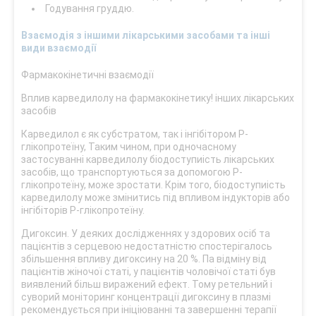
Годування груддю.
Взаємодія з іншими лікарськими засобами та інші
види взаємодії
Фармакокінетичні взаємодії
Вплив карведилолу на фармакокінетику! інших лікарських
засобів
Карведилол є як субстратом, так і інгібітором Р-
глікопротеїну, Таким чином, при одночасному
застосуванні карведилолу біодоступиість лікарських
засобів, що транспортуються за допомогою Р-
глікопротеїну, може зростати. Крім того, біодоступиість
карведилолу може змінитись під впливом індукторів або
інгібіторів Р-глікопротеїну.
Дигоксин. У деяких дослідженнях у здорових осіб та
пацієнтів з серцевою недостатністю спостерігалось
збільшення впливу дигоксину на 20 %. Па відміну від
пацієнтів жіночої статі, у пацієнтів чоловічої статі був
виявлений більш виражений ефект. Тому ретельний і
суворий моніторинг концентрації дигоксину в плазмі
рекомендується при ініціюванні та завершенні терапії