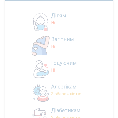
Дітям
Ні
Вагітним
Ні
Годуючим
Ні
Алергікам
З обережністю
Діабетикам
З обережністю