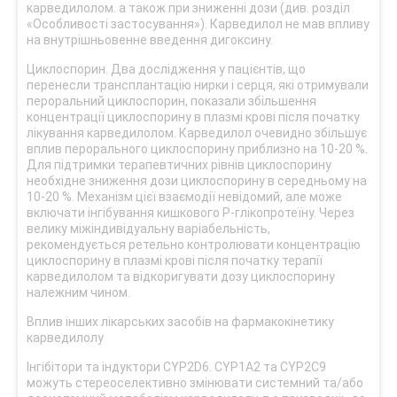
карведилолом. а також при зниженні дози (див. розділ
«Особливості застосування»). Карведилол не мав впливу
на внутрішньовенне введення дигоксину.
Циклоспорин. Два дослідження у пацієнтів, що
перенесли трансплантацію нирки і серця, які отримували
пероральний циклоспорин, показали збільшення
концентрації циклоспорину в плазмі крові після початку
лікування карведилолом. Карведилол очевидно збільшує
вплив перорального циклоспорину приблизно на 10-20 %.
Для підтримки терапевтичних рівнів циклоспорину
необхідне зниження дози циклоспорину в середньому на
10-20 %. Механізм цієї взаємодії невідомий, але може
включати інгібування кишкового Р-глікопротеїну. Через
велику міжіндивідуальну варіабельність,
рекомендується ретельно контролювати концентрацію
циклоспорину в плазмі крові після початку терапії
карведилолом та відкоригувати дозу циклоспорину
належним чином.
Вплив інших лікарських засобів на фармакокінетику
карведилолу
Інгібітори та індуктори CYP2D6. CYP1A2 та CYP2C9
можуть стереоселективно змінювати системний та/або