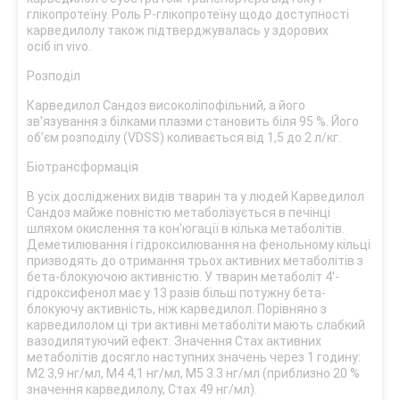
глікопротеїну. Роль Р-глікопротеїну щодо доступності
карведилолу також підтверджувалась у здорових
осіб in vivo.
Розподіл
Карведилол Сандоз високоліпофільний, а його
зв'язування з білками плазми становить біля 95 %. Його
об’єм розподілу (VDSS) коливається від 1,5 до 2 л/кг.
Біотрансформація
В усіх досліджених видів тварин та у людей Карведилол
Сандоз майже повністю метаболізується в печінці
шляхом окислення та кон'югації в кілька метаболітів.
Деметилювання і гідроксилювання на фенольному кільці
призводять до отримання трьох активних метаболітів з
бета-блокуючою активністю. У тварин метаболіт 4'-
гідроксифенол має у 13 разів більш потужну бета-
блокуючу активність, ніж карведилол. Порівняно з
карведилолом ці три активні метаболіти мають слабкий
вазодилятуючий ефект. Значення Стах активних
метаболітів досягло наступних значень через 1 годину:
М2 3,9 нг/мл, М4 4,1 нг/мл, М5 3.3 нг/мл (приблизно 20 %
значення карведилолу, Стах 49 нг/мл).