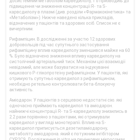
досистемний метаболізм карведилолу, т о призводиіь до
підвищення чи зниження концентрації R- та S-
карвсдилолу в плазмі (див. розділи «Фармакокінетика» та
«Метаболізм»). Нижче наведено кілька прикладів,
відзначених у пацієнтів та здорових осіб. Список не є
вичерпним.
Рифампіцин. В дослідженні за участю 12 здорових
добровольців під час супутнього застосування
рифампіцину вплив карведилолу зменшився майже на 60
%. Було відзначено зниження впливу карведилолу на
систолічний артеріальний тиск. Механізм цієї взаємодії
невідомий, але може базуватися на індукуванні
кишкового Р-глікопротеїну рифампіціном. У пацієнтів, які
отримують супутньо карведилол з рифампіцином,
необхідно ретельно контролювати бета-блокуючу
активність.
Аміодарон. У пацієнтів з серцевою недостатні сію. які
одночасно приймають карведилол та аміодарон.
найнижчі концентрації R- та S-карведилолу знизились в
2.2 рази порівняно з пацієнтами, які отримували
карведилол у вигляді монотерапії. Вплив на S-
карведилол приписується дезетиламіодарону,
метаболіту аміодарона. який є потужним інгібітором
CYP2C9. Дослідження in vitro на печінкових мікросомах