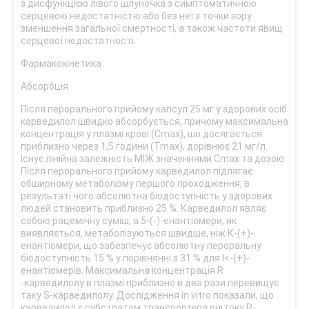
з дисфункцією лівого шлуночка з симптоматичною
серцевою недостатністю або без неї з точки зору
зменшення загальної смертності, а також частоти явищ
серцевої недостатності.
Фармакокінетика
Абсорбція
Після перорального прийому капсул 25 мг у здорових осіб
карведилол швидко абсорбується, причому максимальна
концентрація у плазмі крові (Сmах), шо досягається
приблизно через 1,5 години (Tmax), дорівнює 21 мг/л.
Існує лінійна залежність МІЖ значеннями Сmах та дозою.
Після перорального прийому карведилол підлягає
обширному метаболізму першого проходження, в
результаті чого абсолютна біодоступність у здорових
людей становить приблизно 25 %. Карведилол являє
собою рацемічну суміш, а 5-(-)-енантіомери, як
виявляється, метаболізуються швидше, ніж К-(+)-
енантіомери, що забезпечує абсолютну пероральну
біодоступність 15 % у порівнянні з 31 % для І<-(+)-
енантіомерів. Максимальна концентрація R
-карведилолу в плазмі приблизно в два рази перевищує
таку S-карведилолу. Дослідження in vitro показали, що
карведилол є субстратом транспортера відтоку Р-