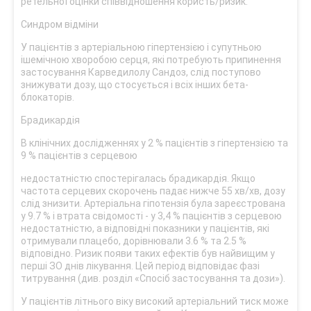
ретельної оцінки співвідношення користь/ризик.
Синдром відміни
У пацієнтів з артеріальною гіпертензією і супутньою
ішемічною хворобою серця, які потребують припинення
застосування Карведилолу Сандоз, слід поступово
знижувати дозу, що стосується і всіх інших бета-
блокаторів.
Брадикардія
В клінічних дослідженнях у 2 % пацієнтів з гіпертензією та
9 % пацієнтів з серцевою
недостатністю спостерігалась брадикардія. Якщо
частота серцевих скорочень падає нижче 55 хв/хв, дозу
слід знизити. Артеріальна гіпотензія була зареєстрована
у 9.7 % і втрата свідомості - у 3,4 % пацієнтів з серцевою
недостатністю, а відповідні показники у пацієнтів, які
отримували плацебо, дорівнювали 3.6 % та 2.5 %
відповідно. Ризик появи таких ефектів був найвищим у
перші ЗО днів лікування. Цей період відповідає фазі
титрування (див. розділ «Спосіб застосування та дози»).
У пацієнтів літнього віку високий артеріальний тиск може