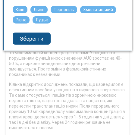
Фармакокінетика в особливих популяціях
Київ
Львів
Тернопіль
Хмельницький
Пацієнти з порушенням функції нирок
Рівне
Луцьк
Довгострокова терапія карведилолом не впливає на
ауторегуляцію ниркової перфузії чи клубочкову
фільтрацію.
Зберегти
У пацієнтів з гіпертензією з нирковою недостатністю не
було відзначено суттєвих змін у періоді напіввиведення
та максимальній концентрації в плазмі. У пацієнтів з
порушенням функції нирок значення AUC зростає на 40-
50 %, а ниркове виведення вихідної речовини
зменшується. Проте зміни в фармакокінстичних
показниках є незначними.
Кілька відкритих досліджень показали, що карведилол є
ефективним засобом у пацієнтів з нирковою гіпертензією.
Те саме стосується і пацієнтів з хронічною нирковою
недостатністю, пацієнтів на діалізі та пацієнтів, які
перенесли трансплантацію нирки. Після перорального
прийому 10 мг карведилолу максимальна концентрація в
плазмі крові досягається через 1- 5 годин як у дні діалізу,
так і в дні без діалізу. Через 24 години речовина не
виявляється в плазмі.