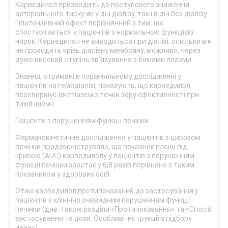
Карведилол призводить до поступового зниження
артеріального тиску як у дні діалізу, так і в дні без діалізу.
Гіпотензивний ефект порівнянний з тим. що
спостерігається у пацієнтів з нормальною функцією
нирок. Карведилол не виводиться при діалізі, оскільки він
не проходить крізь діалізну мембрану, можливо, через
дуже високий ступінь зв'язування з білками плазми.
Знання, отримані в порівняльному дослідженні у
пацієнтів на гемодіалізі, показують, що карведилол
перевершує дилтіазем з точки зору ефективності при
тихій ішемії.
Пацієнти з порушенням функції печінки
Фармакокінетичне дослідження у пацієнтів з цирозом
печінки продемонструвало, що показник площі під
кривою (AUC) карведилолу у пацієнтів з порушенням
функції печінки зростає у 6,8 разів порівняно з таким
показником у здорових осіб.
Отже карведилол протипоказаний до застосування у
пацієнтів з клінічно очевидним порушенням функції
печінки (див. також розділи «Протипоказання» та «Спосіб
застосування та дози: Особливі інструкції з підбору
дози»).