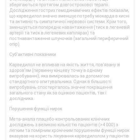
зберігаються протягом довгострокової терапії.
Дослідження гострих гемодинамічних ефектів показали,
що карведилол значно зменшує потребу міокарда в кисні
та активність симпатичної нервової системи. Крім того,
зменшується попереднє навантаження (тиск в легеневій
артерії та тиск в легеневих капілярах) та
постнавантаження шлуночків (загальний периферичний
опір).
Суб’активні показники
Карведилол не впливав на якість життя, пов’язану зі
здоров'ям (первинну кінцеву точку в одному
випробуванні), яка вимірювалась за допомогою
стандартного опитувальника. Однак в більшості
випробувань спостерігалось значне покращення
загального стану як за оцінкою пацієнтів, так і
дослідника.
Порушення функції нирок
Мета-аналіз плацебо-контрольованих клінічних
досліджень з великою кількістю пацієнтів (>4 000) з
легким та помірним хронічним порушенням функції нирок
вказував на користь лікування карведилолом у пацієнтів