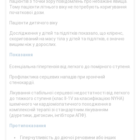
пацієнтів з точки зору повідомлень про небажані явища.
Тому пацієнти літнього віку не потребують коригування
початкової дози.
Пацієнти дитячого віку
Дослідження у дітей та підлітків показало, що кліренс,
скоригований на масу тіла у дітей та підлітків, є значно
вищим ніж у дорослих.
Показання
Есенціальна гіпертензія від легкого до помірного ступеня.
Профілактика серцевих нападів при хронічній
стенокардії.
Лікування стабільної серцевої недостатності від легкого
до тяжкого ступеня (клас II-1V за класифікацією NYHA)
ішемічного чи кардіоміопатичного походження в
комплексній терапії зі стандартним лікуванням
(діуретики, дигоксин, інгібітори АПФ).
Протипоказання
Гіперчутливість до діючої речовини або інших