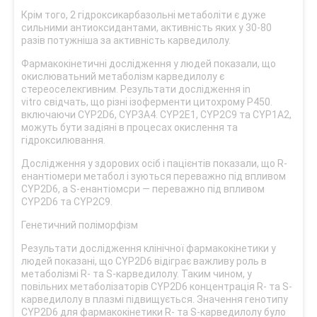
Крім того, 2 гідроксикарбазольні метаболіти є дуже
сильними антиоксидантами, активність яких у 30-80
разів потужніша за активність карведилолу.
Фармакокінетичні дослідження у людей показали, що
окислюватьний метаболізм карведилолу є
стереоселекгивним. Результати дослідження in
vitro свідчать, що різні ізоферменти цитохрому Р450.
включаючи CYP2D6, CYP3A4. CYP2E1, CYP2C9 та CYP1A2,
можуть бути задіяні в процесах окислення та
гідроксилювання.
Дослідження у здорових осіб і пацієнтів показали, що R-
енантіомери метабол і зуються переважно під впливом
CYP2D6, а S-енантіомсри — переважно під впливом
CYP2D6 та CYP2C9.
Генетичний поліморфізм
Результати дослідження клінічної фармакокінетики у
людей показані, що CYP2D6 відіграє важливу роль в
метаболізмі R- та S-карведилолу. Таким чином, у
повільних метаболізаторів CYP2D6 концентрація R- та S-
карведилолу в плазмі підвищується. Значення генотипу
CYP2D6 для фармакокінетики R- та S-карведилолу було