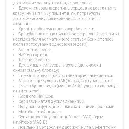
допоміжних речовин в складі препарату.
Декомпенсована хронічна серцева недостатність
класу II-IV за NYHA у пацієнтів, які потребують
допоміжного внутрішньовенного інотропного
лікування.
Хронічна обструктивна хвороба легень.
Бронхіальна астма (були зареєстровані 2 летальних
наслідки після астматичного статусу. Вони стались
після застосування одноразової дози).
Алергічний риніт.
Набряк гортані.
Легеневе серце.
Дисфункція синусового вузла (включаючи
синоатріальну блокаду).
Тяжка гіпотензія (систолічний артеріальний тиск
Атріовентрикулярна (АВ) блокада ступеня II та III.
Тяжка брадикардія (менше 45-50 ударів в хвилину в
стані спокою).
Кардіогенний шок.
Серцевий напад з ускладненнями.
Порушення функції печінки з клінічними проявами.
Метаболічний ацидоз.
Супутнє застосування інгібіторів МАС) (крім
інгібіторів МАО-В).
Повільний метаболізм дебризохіну та мефепітоїну.