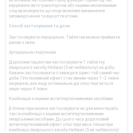
не впливає на психомоторну функцію. Однак під час
керування автотранспортом або іншими механізмами
слід враховувати, що іноді можливе виникнення
запаморочення та відчуття втоми.
Спосіб застосування та дози
Застосовувати перорально. Таблетки можна приймати
разом з їжею.
Артеріальна гіпертензія.
Дорослим пацієнтам застосовувати 1 таблетку
лікарського засобу Небівал (5 мг небівололу) на добу;
бажано застосовувати її завжди в один і той самий час
доби. Гіпотензивний ефект стає явним через 1–2 тижні
лікування, але іноді оптимальна дія спостерігається
лише через 4 тижні.
Комбінація з іншими антигіпертензивними засобами.
β-блокатори можна застосовувати як для монотерапії,
так і в комбінації з іншими антигіпертензивними
лікарськими засобами. До цього часу додатковий
антигіпертензивний ефект спостерігався тільки при
комбінації лікарського засобу Небівал (5 мг небівололу)