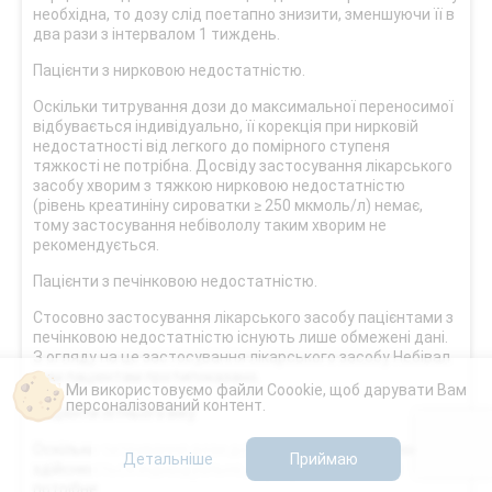
необхідна, то дозу слід поетапно знизити, зменшуючи її в
два рази з інтервалом 1 тиждень.
Пацієнти з нирковою недостатністю.
Оскільки титрування дози до максимальної переносимої
відбувається індивідуально, її корекція при нирковій
недостатності від легкого до помірного ступеня
тяжкості не потрібна. Досвіду застосування лікарського
засобу хворим з тяжкою нирковою недостатністю
(рівень креатиніну сироватки ≥ 250 мкмоль/л) немає,
тому застосування небівололу таким хворим не
рекомендується.
Пацієнти з печінковою недостатністю.
Стосовно застосування лікарського засобу пацієнтами з
печінковою недостатністю існують лише обмежені дані.
З огляду на це застосування лікарського засобу Небівал
цим пацієнтам протипоказано.
Ми використовуємо файли Coookie, щоб дарувати Вам
персоналізований контент.
Пацієнти літнього віку.
Оскільки титрування дози до максимальної переносимої
Детальніше
Приймаю
здійснюється індивідуально, корегування дози не
потрібне.