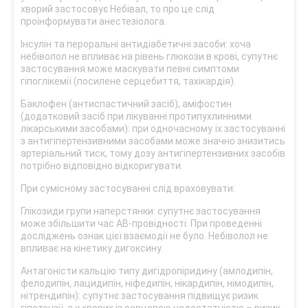
хворий застосовує Небівал, то про це слід
проінформувати анестезіолога.
Інсулін та пероральні антидіабетичні засоби: хоча
небіволол не впливає на рівень глюкози в крові, супутнє
застосування може маскувати певні симптоми
гіпоглікемії (посилене серцебиття, тахікардія).
Баклофен (антиспастичний засіб), аміфостин
(додатковий засіб при лікуванні протипухлинними
лікарськими засобами): при одночасному їх застосуванні
з антигіпертензивними засобами може значно знизитись
артеріальний тиск, тому дозу антигіпертензивних засобів
потрібно відповідно відкоригувати.
При сумісному застосуванні слід враховувати:
Глікозиди групи наперстянки: супутнє застосування
може збільшити час АВ-провідності. При проведенні
досліджень ознак цієї взаємодії не було. Небіволол не
впливає на кінетику дигоксину.
Антагоністи кальцію типу дигідропіридину (амлодипін,
фелодипін, лацидипін, ніфедипін, нікардипін, німодипін,
нітрендипін): супутнє застосування підвищує ризик