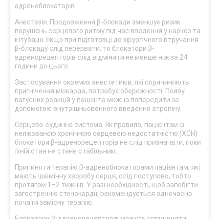
адреноблокаторів.
Анестезія. Продовження β-блокади зменшує ризик
порушень серцевого ритму під час введення у наркоз та
інтубації. Якщо при підготовці до хірургічного втручання
β-блокаду слід перервати, то блокатори β-
адренорецепторів слід відмінити не менше ніж за 24
години до цього.
Застосування окремих анестетиків, які спричиняють
пригнічення міокарда, потребує обережності. Появу
вагусних реакцій у пацієнта можна попередити за
допомогою внутрішньовенного введення атропіну.
Серцево-судинна система. Як правило, пацієнтам із
нелікованою хронічною серцевою недостатністю (ХСН)
блокатори β-адренорецепторів не слід призначати, поки
їхній стан не стане стабільним.
Припиняти терапію β-адреноблокаторами пацієнтам, які
мають ішемічну хворобу серця, слід поступово, тобто
протягом 1–2 тижнів. У разі необхідності, щоб запобігти
загостренню стенокардії, рекомендується одночасно
почати замісну терапію.
Блокатори β-адренорецепторів можуть спричиняти