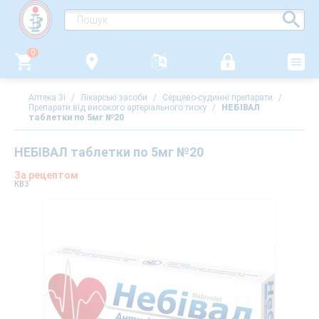
0
Аптека 3i
/
Лікарські засоби
/
Серцево-судинні препарати
/
Препарати від високого артеріального тиску
/
НЕБІВАЛ
таблетки по 5мг №20
НЕБІВАЛ таблетки по 5мг №20
За рецептом
КВЗ