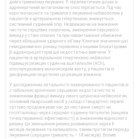
довготривалому лікуванні. У терапевтичних дозах α-
адренергічний антагонізм не спостерігається. Під час
короткочасного та тривалого лікування небівололом у
пацієнтів з артеріальною гіпертензією знижується
системний судинний опір. Незважаючи на зниження
частоти серцевих скорочень, зменшення серцевого
викиду у стані спокою та при навантаженні обмежене
через збільшення ударного об’єму. Клінічне значення цієї
гемодинамічної різниці порівняно з іншими блокаторами
β-адренорецепторів ще недостатньо вивчене. У
пацієнтів із артеріальною гіпертензією небіволол
підвищує реакцію судин на ацетилхолін (ACh),
опосередковану монооксидом азоту; у пацієнтів із
дисфункцією ендотелію ця реакція знижена.
У дослідженнях летальності-захворюваності пацієнтів зі
стабільною хронічною серцевою недостатністю зі
зниженням фракції викиду лівого шлуночка небіволол як
основний лікарський засіб у складі стандартної терапії
суттєво продовжував час до настання смерті чи
госпіталізації через серцево-судинну патологію (кінцева
точка первинної ефективності) зі зниженням відносного
ризику. Це зменшення ризику розвивалося через 6
місяців лікування та залишалось таким протягом періоду
лікування (середня тривалість – 18 місяців). Вплив