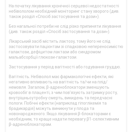
На початку лікування хронічної серцевої недостатності
небівололом необхідний моніторинг стану хворого (див.
також розділ «Спосіб застосування та дози»).
Без нагальної потреби не слід різко припиняти лікування
(див. також розділ «Спосіб застосування та дози»).
Лікарський засіб містить лактозу, тому його не слід
застосовувати пацієнтам зі спадковою непереносимістю
галактози, дефіцитом лактази або синдромом
мальабсорбції глюкози-галактози.
Застосування у період вагітності або годування груддю.
Вагітність. Небіволол має фармакологічні ефекти, які
негативно впливають на вагітність та/чи на плід/
немовля. Загалом, β-адреноблокатори зменшують
кровообіг в плаценті, з чим пов’язують затримку росту,
внутрішньоутробну смерть, викидень та передчасні
пологи. Побічні ефекти (наприклад гіпоглікемія та
брадикардія) можуть виникнути у плода та
новонародженого. Якщо лікування β-блокаторами є
необхідним, то краще надати перевагу β1-селективним
β-адреноблокаторам.