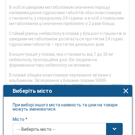
В осіб зі швидким метаболізмом значення періоду
напіввиведення гідроксиметаболітів обох енантіомерів
становлять у середньому 24 години, а в осіб з повільним
метаболізмом ці значення приблизно у 2 рази більші.
Стійкий рівень небівололу в плазмі у більшості пацієнтів зі
швидким метаболізмом досягається протягом 24 годин,
гідроксиметаболітів – протягом декількох днів.
Концентрація у плазмі, яка становить від 1 до 30 мг
небівололу, пропорційна дозі. Вік людини на
фармакокінетику небівололу не впливає.
В плазмі обидва енантіомери переважно зв’язані з
альбуміном. Зв’язування з білками плазми SRRR-
небівололу становить 98,1 %, а RSSS-небівололу – 97,9 %.
Виберіть місто
Через тиждень після застосування 38 % дози
виводиться з сечею і 48 % – з калом. Виведення
При виборі іншого міста наявність та ціни на товари
незміненого небівололу нирками становить менше 0,5 %
можуть змінюватися.
дози.
Місто *
Показання
-- Виберіть місто --
Есенціальна артеріальна гіпертензія.