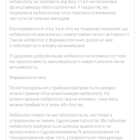
небівололу не залежить від віку, статі чи показника
фракції викиду лівого шлуночка. У пацієнтів, які
лікувалися небівололом, спостерігалося зниження
частоти летальних випадків.
Експерименти in vitro та in vivo на тваринах показали, що
небіволол не має власної симпатоміметичної активності.
Також небіволол у фармакологічних дозах не має
стабілізуючого впливу на мембрани.
У здорових добровольців небіволол не впливає суттєво
на переносимість максимального навантаження чи на
витривалість.
Фармакокінетика.
Після перорального прийому відбувається швидке
всмоктування обох енантіомерів небівололу. На
всмоктування небівололу їжа не впливає, тому його
можна приймати з їжею або без їжі.
Небіволол повністю метаболізується, частково з
утворенням активних гідроксиметаболітів. Метаболізм
небівололу відбувається шляхом ациклічного чи
ароматичного гідроксилювання, N-деалкілування та
глюкуронування; крім того, утворюються глюкуроніди