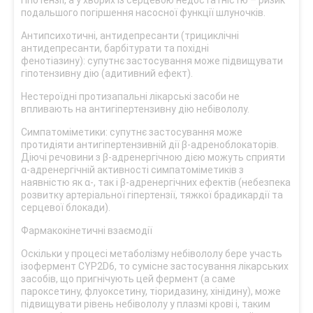
гіпотензії, а у хворих із серцевою недостатністю – ризик
подальшого погіршення насосної функції шлуночків.
Антипсихотичні, антидепресанти (трициклічні
антидепресанти, барбітурати та похідні
фенотіазину): супутнє застосування може підвищувати
гіпотензивну дію (адитивний ефект).
Нестероїдні протизапальні лікарські засоби не
впливають на антигіпертензивну дію небівололу.
Симпатоміметики: супутнє застосування може
протидіяти антигіпертензивній дії β-адреноблокаторів.
Діючі речовини з β-адренергічною дією можуть сприяти
α-адренергічній активності симпатоміметиків з
наявністю як α-, так і β-адренергічних ефектів (небезпека
розвитку артеріальної гіпертензії, тяжкої брадикардії та
серцевої блокади).
Фармакокінетичні взаємодії
Оскільки у процесі метаболізму небівололу бере участь
ізофермент CYP2D6, то сумісне застосування лікарських
засобів, що пригнічують цей фермент (а саме
пароксетину, флуоксетину, тіоридазину, хінідину), може
підвищувати рівень небівололу у плазмі крові і, таким