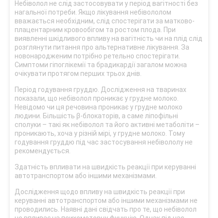
Небіволол не слід застосовувати у період вагітності без
нагальної потреби. Якщо лікування небівололом
вважається необхідним, слід спостерігати за матково-
плацентарним кровообігом та ростом плода. При
виявленні шкідливого впливу на вагітність чи на плід слід
розглянути питання про альтернативне лікування. За
новонародженим потрібно ретельно спостерігати.
Симптоми гіпоглікемії та брадикардії загалом можна
очікувати протягом перших трьох днів.
Період годування груддю. Дослідження на тваринах
показали, що небіволол проникає у грудне молоко.
Невідомо чи ця речовина проникає у грудне молоко
людини. Більшість β-блокаторів, а саме ліпофільні
сполуки – такі як небіволол та його активні метаболіти –
проникають, хоча у різній мірі, у грудне молоко. Тому
годування груддю під час застосування небівололу не
рекомендується.
Здатність впливати на швидкість реакції при керуванні
автотранспортом або іншими механізмами.
Дослідження щодо впливу на швидкість реакції при
керуванні автотранспортом або іншими механізмами не
проводились. Наявні дані свідчать про те, що небіволол