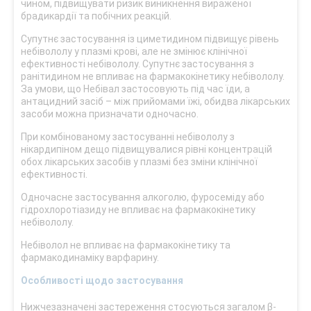
чином, підвищувати ризик виникнення вираженої
брадикардії та побічних реакцій.
Супутнє застосування із циметидином підвищує рівень
небівололу у плазмі крові, але не змінює клінічної
ефективності небівололу. Супутнє застосування з
ранітидином не впливає на фармакокінетику небівололу.
За умови, що Небівал застосовують під час їди, а
антацидний засіб – між прийомами їжі, обидва лікарських
засоби можна призначати одночасно.
При комбінованому застосуванні небівололу з
нікардипіном дещо підвищувалися рівні концентрацій
обох лікарських засобів у плазмі без зміни клінічної
ефективності.
Одночасне застосування алкоголю, фуросеміду або
гідрохлоротіазиду не впливає на фармакокінетику
небівололу.
Небіволол не впливає на фармакокінетику та
фармакодинаміку варфарину.
Особливості щодо застосування
Нижчезазначені застереження стосуються загалом β-