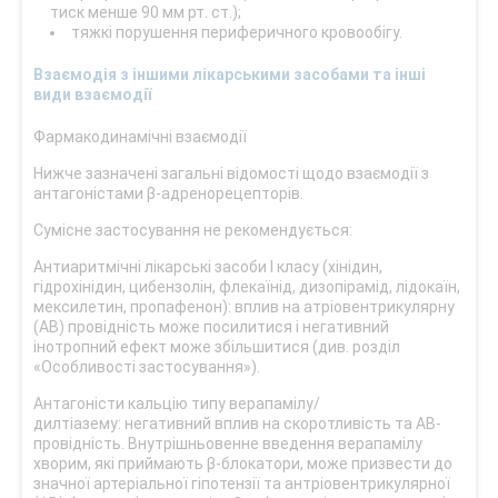
тиск менше 90 мм рт. ст.);
тяжкі порушення периферичного кровообігу.
Взаємодія з іншими лікарськими засобами та інші
види взаємодії
Фармакодинамічні взаємодії
Нижче зазначені загальні відомості щодо взаємодії з
антагоністами β-адренорецепторів.
Сумісне застосування не рекомендується:
Антиаритмічні лікарські засоби І класу (хінідин,
гідрохінідин, цибензолін, флекаїнід, дизопірамід, лідокаїн,
мексилетин, пропафенон): вплив на атріовентрикулярну
(АВ) провідність може посилитися і негативний
інотропний ефект може збільшитися (див. розділ
«Особливості застосування»).
Антагоністи кальцію типу верапамілу/
дилтіазему: негативний вплив на скоротливість та АВ-
провідність. Внутрішньовенне введення верапамілу
хворим, які приймають β-блокатори, може призвести до
значної артеріальної гіпотензії та антріовентрикулярної