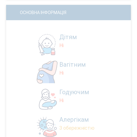
ОСНОВНА ІНФОРМАЦІЯ
Дітям
Ні
Вагітним
Ні
Годуючим
Ні
Алергікам
З обережністю