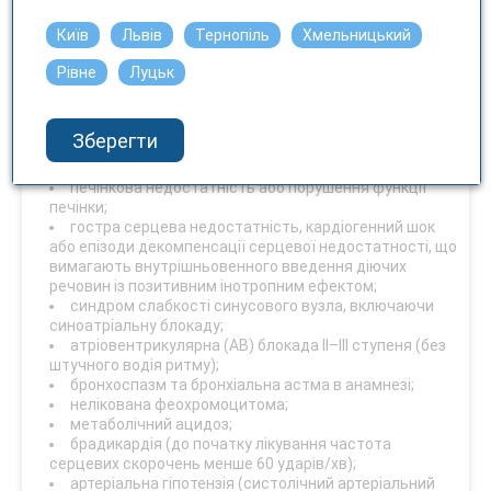
Хронічна серцева недостатність легкого або помірного
Київ
Львів
Тернопіль
Хмельницький
ступеня тяжкості, як доповнення до стандартних
методів лікування пацієнтів віком від 70 років.
Рівне
Луцьк
Протипоказання
Зберегти
Підвищена чутливість до діючої речовини або до
будь-якої допоміжної речовини;
печінкова недостатність або порушення функції
печінки;
гостра серцева недостатність, кардіогенний шок
або епізоди декомпенсації серцевої недостатності, що
вимагають внутрішньовенного введення діючих
речовин із позитивним інотропним ефектом;
синдром слабкості синусового вузла, включаючи
синоатріальну блокаду;
атріовентрикулярна (АВ) блокада ІІ–ІІІ ступеня (без
штучного водія ритму);
бронхоспазм та бронхіальна астма в анамнезі;
нелікована феохромоцитома;
метаболічний ацидоз;
брадикардія (до початку лікування частота
серцевих скорочень менше 60 ударів/хв);
артеріальна гіпотензія (систолічний артеріальний