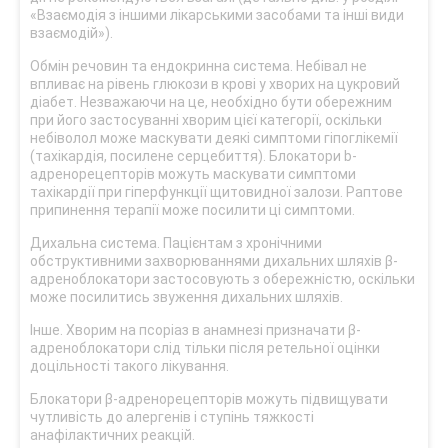
«Взаємодія з іншими лікарськими засобами та інші види
взаємодій»).
Обмін речовин та ендокринна система. Небівал не
впливає на рівень глюкози в крові у хворих на цукровий
діабет. Незважаючи на це, необхідно бути обережним
при його застосуванні хворим цієї категорії, оскільки
небіволол може маскувати деякі симптоми гіпоглікемії
(тахікардія, посилене серцебиття). Блокатори b-
адренорецепторів можуть маскувати симптоми
тахікардії при гіперфункції щитовидної залози. Раптове
припинення терапії може посилити ці симптоми.
Дихальна система. Пацієнтам з хронічними
обструктивними захворюваннями дихальних шляхів β-
адреноблокатори застосовують з обережністю, оскільки
може посилитись звуження дихальних шляхів.
Інше. Хворим на псоріаз в анамнезі призначати β-
адреноблокатори слід тільки після ретельної оцінки
доцільності такого лікування.
Блокатори β-адренорецепторів можуть підвищувати
чутливість до алергенів і ступінь тяжкості
анафілактичних реакцій.