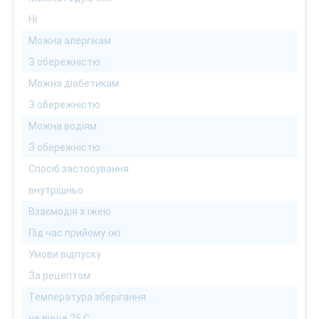
Ні
Можна алергікам
З обережністю
Можна діабетикам
З обережністю
Можна водіям
З обережністю
Спосіб застосування
внутрішньо
Взаємодія з їжею
Під час прийому їжі
Умови відпуску
За рецептом
Температура зберігання
не вище 25 С