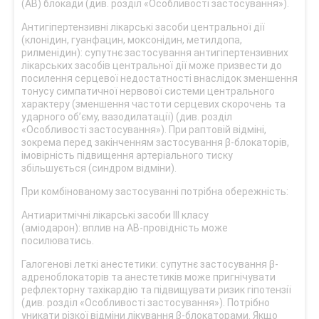
(АВ) блокади (див. розділ «Особливості застосування»).
Антигіпертензивні лікарські засоби центральної дії
(клонідин, гуанфацин, моксонідин, метилдопа,
рилменідин): супутнє застосування антигіпертензивних
лікарських засобів центральної дії може призвести до
посилення серцевої недостатності внаслідок зменшення
тонусу симпатичної нервової системи центрального
характеру (зменшення частоти серцевих скорочень та
ударного об’єму, вазодилатації) (див. розділ
«Особливості застосування»). При раптовій відміні,
зокрема перед закінченням застосування β-блокаторів,
імовірність підвищення артеріального тиску
збільшується (синдром відміни).
При комбінованому застосуванні потрібна обережність:
Антиаритмічні лікарські засоби ІІІ класу
(аміодарон): вплив на АВ-провідність може
посилюватись.
Галогенові леткі анестетики: супутнє застосування β-
адреноблокаторів та анестетиків може пригнічувати
рефлекторну тахікардію та підвищувати ризик гіпотензії
(див. розділ «Особливості застосування»). Потрібно
уникати різкої відміни лікування β-блокаторами. Якщо