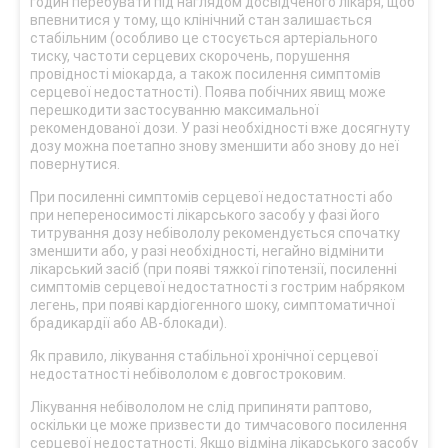
годин перебувати під наглядом досвідченого лікаря, щоб
впевнитися у тому, що клінічний стан залишається
стабільним (особливо це стосується артеріального
тиску, частоти серцевих скорочень, порушення
провідності міокарда, а також посилення симптомів
серцевої недостатності). Поява побічних явищ може
перешкодити застосуванню максимальної
рекомендованої дози. У разі необхідності вже досягнуту
дозу можна поетапно знову зменшити або знову до неї
повернутися.
При посиленні симптомів серцевої недостатності або
при непереносимості лікарського засобу у фазі його
титрування дозу небівололу рекомендується спочатку
зменшити або, у разі необхідності, негайно відмінити
лікарський засіб (при появі тяжкої гіпотензії, посиленні
симптомів серцевої недостатності з гострим набряком
легень, при появі кардіогенного шоку, симптоматичної
брадикардії або АВ-блокади).
Як правило, лікування стабільної хронічної серцевої
недостатності небівололом є довгостроковим.
Лікування небівололом не слід припиняти раптово,
оскільки це може призвести до тимчасового посилення
серцевої недостатності. Якщо відміна лікарського засобу