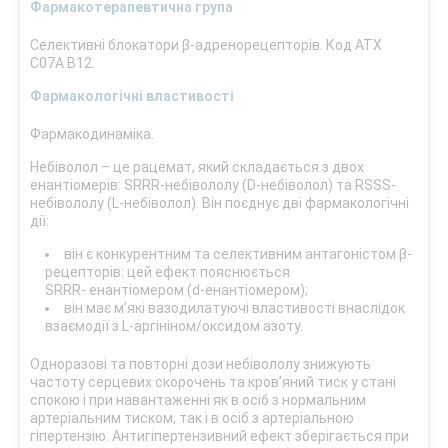
Фармакотерапевтична група
Селективні блокатори β-адренорецепторів. Код АТХ
С07А В12.
Фармакологічні властивості
Фармакодинаміка.
Небіволол – це рацемат, який складається з двох
енантіомерів: SRRR-небівололу (D-небіволол) та RSSS-
небівололу (L-небіволол). Він поєднує дві фармакологічні
дії:
він є конкурентним та селективним антагоністом β-
рецепторів: цей ефект пояснюється
SRRR- енантіомером (d-енантіомером);
він має м’які вазодилатуючі властивості внаслідок
взаємодії з L-аргініном/оксидом азоту.
Одноразові та повторні дози небівололу знижують
частоту серцевих скорочень та кров’яний тиск у стані
спокою і при навантаженні як в осіб з нормальним
артеріальним тиском, так і в осіб з артеріальною
гіпертензію. Антигіпертензивний ефект зберігається при