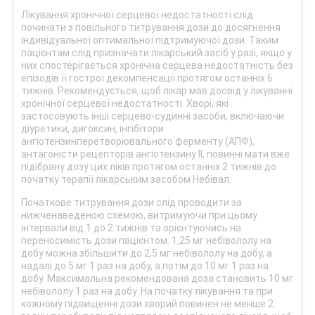
Лікування хронічної серцевої недостатності слід
починати з повільного титрування дози до досягнення
індивідуальної оптимальної підтримуючої дози. Таким
пацієнтам слід призначати лікарський засіб у разі, якщо у
них спостерігається хронічна серцева недостатність без
епізодів її гострої декомпенсації протягом останніх 6
тижнів. Рекомендується, щоб лікар мав досвід у лікуванні
хронічної серцевої недостатності. Хворі, які
застосовують інші серцево-судинні засоби, включаючи
діуретики, дигоксин, інгібітори
ангіотензинперетворювального ферменту (АПФ),
антагоністи рецепторів ангіотензину ІІ, повинні мати вже
підібрану дозу цих ліків протягом останніх 2 тижнів до
початку терапії лікарським засобом Небівал.
Початкове титрування дози слід проводити за
нижченаведеною схемою, витримуючи при цьому
інтервали від 1 до 2 тижнів та орієнтуючись на
переносимість дози пацієнтом: 1,25 мг небівололу на
добу можна збільшити до 2,5 мг небівололу на добу, а
надалі до 5 мг 1 раз на добу, а потім до 10 мг 1 раз на
добу. Максимальна рекомендована доза становить 10 мг
небівололу 1 раз на добу. На початку лікування та при
кожному підвищенні дози хворий повинен не менше 2