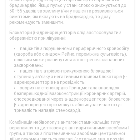
брадикардію. Якщо пульс у стані спокою знижується до
50–55 ударів за хвилину і/чи у пацієнта розвиваються
симптоми, які вказують на брадикардію, то дозу
рекомендують зменшити.
Блокатори β-адренорецепторів слід застосовувати з
обережністю при лікуванні:
пацієнтів з порушеннями периферичного кровообігу
(хвороба або синдром Рейно, переміжна кульгавість),
оскільки може розвинутися загострення зазначених
захворювань;
пацієнтів з атріовентрикулярною блокадою І
ступеня у зв’язку з негативним впливом блокаторів β-
адренорецепторів на провідність;
хворих на стенокардію Принцметала внаслідок
безперешкодної вазоконстрикції коронарних артерій,
опосередкованої через a-адренорецептори: блокатори
β-адренорецепторів можуть збільшувати частоту і
тривалість нападів стенокардії.
Комбінація небівололу з антагоністами кальцію типу
верапамілу та дилтіазему, з антиаритмічними засобами І
групи, а також з гіпотензивними засобами центральної
дії не рекомендуються взагалі (детально див. у розділі