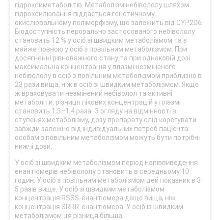
гідроксиметаболітів. Метаболізм небівололу шляхом
гідроксилювання піддається генетичному
окислювальному поліморфізму, що залежить від CYP2D6.
Біодоступність перорально застосованого небівололу
становить 12 % у осіб зі швидким метаболізмом та є
майже повною у осіб з повільним метаболізмом. При
досягненні рівноважного стану та при однаковій дозі
максимальна концентрація у плазмі незміненого
небівололу в осіб з повільним метаболізмом приблизно в
23 рази вища, ніж в осіб зі швидким метаболізмом. Якщо
ж враховувати незмінений небіволол та активні
метаболіти, різниця пікових концентрацій у плазмі
становить 1,3–1,4 раза. З огляду на відмінності в
ступенях метаболізму, дозу препарату слід корегувати
завжди залежно від індивідуальних потреб пацієнта:
особам з повільним метаболізмом можуть бути потрібні
нижчі дози.
У осіб зі швидким метаболізмом період напіввиведення
енантіомерів небівололу становить в середньому 10
годин. У осіб з повільним метаболізмом цей показник в 3–
5 разів вище. У осіб зі швидким метаболізмом
концентрація RSSS-енантіомера дещо вища, ніж
концентрація SRRR-енантіомера. У осіб із швидким
метаболізмом ця різниця більша.