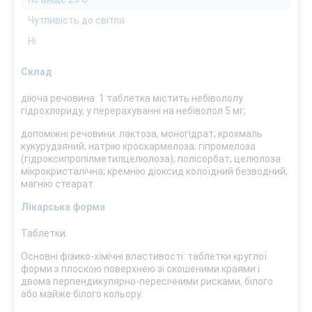
Чутливість до світла
Ні
Склад
діюча речовина: 1 таблетка містить небівололу
гідрохлориду, у перерахуванні на небіволол 5 мг;
допоміжні речовини: лактоза, моногідрат; крохмаль
кукурудзяний; натрію кроскармелоза; гіпромелоза
(гідроксипропілметилцелюлоза); полісорбат; целюлоза
мікрокристалічна; кремнію діоксид колоїдний безводний;
магнію стеарат.
Лікарська форма
Таблетки.
Основні фізико-хімічні властивості: таблетки круглої
форми з плоскою поверхнею зі скошеними краями і
двома перпендикулярно-пересічними рисками, білого
або майже білого кольору.