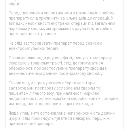
серця.
Перед плановими оперативними втручаннями прийом
препарату слід припинити за кілька днів до операції. У
випадку необхідності екстреної операції під загальним
наркозом у хворих, які приймають раунатин, потрібна
премедикація атропіном.
Не слід застосовувати препарат перед сеансом
електроімпульсної терапії.
Оскільки алкалоїди раувольфії підвищують моторику і
секрецію у травному тракті, слід дотримуватися
обережності при застосуванні препарату хворим з
анамнестичними даними про виразкову хворобу.
Також слід дотримуватися обережності при
застосуванні препарату ослабленим хворим та
пацієнтам літнього віку; при наявності ниркової
недостатності, жовчнокам’яної хвороби, аритмії, хворим,
які нещодавно перенесли інфаркт міокарда.
Якщо у пацієнта встановлена непереносимість деяких
цукрів, слід проконсультуватися з лікарем, перш ніж
приймати цей препарат.