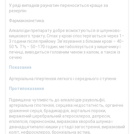
У ряді випадків раунатин переноситься краще за
резерпін.
Фармакокінетика.
Алкалоїди препарату добре всмоктуються зі шлунково-
кишкового тракту; Cmax у крові спостерігається через 1‒
3 години після прийому. Зв’язування з білками крові – 40‒
50 %. Т½ – 50‒170 годин; метаболізується у кишечнику і
печінці, виводиться головним чином з калом, а також із
сечею.
Показання
Артеріальна гіпертензія легкого і середнього ступеня.
Протипоказання
Підвищена чутливість до алкалоїдів раувольфії;
артеріальна гіпотензія, серцева недостатність, органічні
ураження серця, брадикардія, аортальні пороки,
виражений церебральний атеросклероз, депресія,
епілепсія, паркінсонізм, виразкова хвороба шлунка і
дванадцятипалої кишки у стадії загострення, виразковий
коліт, нефросклероз, бронхіальна астма,