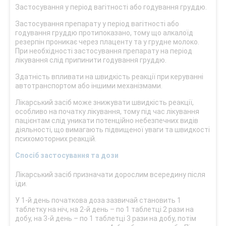
Застосування у період вагітності або годування груддю.
Застосування препарату у період вагітності або
годування груддю протипоказано, тому що алкалоїд
резерпін проникає через плаценту та у грудне молоко.
При необхідності застосування препарату на період
лікування слід припинити годування груддю.
Здатність впливати на швидкість реакції при керуванні
автотранспортом або іншими механізмами.
Лікарський засіб може знижувати швидкість реакції,
особливо на початку лікування, тому під час лікування
пацієнтам слід уникати потенційно небезпечних видів
діяльності, що вимагають підвищеної уваги та швидкості
психомоторних реакцій.
Спосіб застосування та дози
Лікарський засіб призначати дорослим всередину після
їди.
У 1-й день початкова доза зазвичай становить 1
таблетку на ніч, на 2-й день – по 1 таблетці 2 рази на
добу, на 3-й день – по 1 таблетці 3 рази на добу, потім