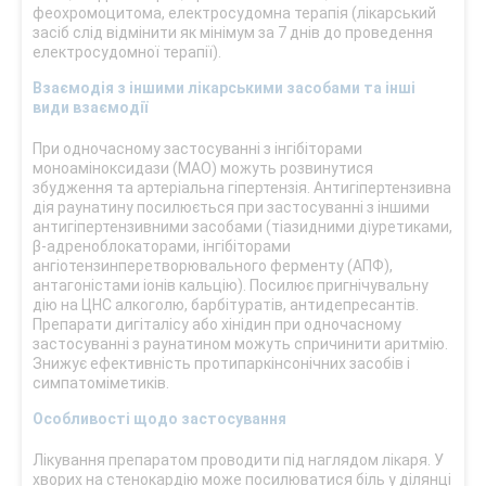
феохромоцитома, електросудомна терапія (лікарський
засіб слід відмінити як мінімум за 7 днів до проведення
електросудомної терапії).
Взаємодія з іншими лікарськими засобами та інші
види взаємодії
При одночасному застосуванні з інгібіторами
моноаміноксидази (МАО) можуть розвинутися
збудження та артеріальна гіпертензія. Антигіпертензивна
дія раунатину посилюється при застосуванні з іншими
антигіпертензивними засобами (тіазидними діуретиками,
β-адреноблокаторами, інгібіторами
ангіотензинперетворювального ферменту (АПФ),
антагоністами іонів кальцію). Посилює пригнічувальну
дію на ЦНС алкоголю, барбітуратів, антидепресантів.
Препарати дигіталісу або хінідин при одночасному
застосуванні з раунатином можуть спричинити аритмію.
Знижує ефективність протипаркінсонічних засобів і
симпатоміметиків.
Особливості щодо застосування
Лікування препаратом проводити під наглядом лікаря. У
хворих на стенокардію може посилюватися біль у ділянці