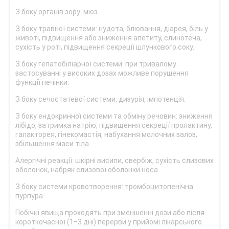
З боку органів зору: міоз.
З боку травної системи: нудота, блювання, діарея, біль у
животі, підвищення або зниження апетиту, слинотеча,
сухість у роті, підвищення секреції шлункового соку.
З боку гепатобіліарної системи: при тривалому
застосуванні у високих дозах можливе порушення
функції печінки.
З боку сечостатевої системи: дизурія, імпотенція.
З боку ендокринної системи та обміну речовин: зниження
лібідо, затримка натрію, підвищення секреції пролактину,
галакторея, гінекомастія, набухання молочних залоз,
збільшення маси тіла.
Алергічні реакції: шкірні висипи, свербіж, сухість слизових
оболонок, набряк слизової оболонки носа.
З боку системи кровотворення: тромбоцитопенічна
пурпура.
Побічні явища проходять при зменшенні дози або після
короткочасної (1‒3 дні) перерви у прийомі лікарського