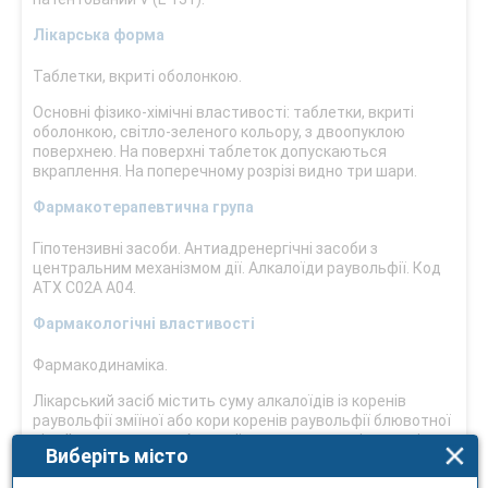
Лікарська форма
Таблетки, вкриті оболонкою.
Основні фізико-хімічні властивості: таблетки, вкриті
оболонкою, світло-зеленого кольору, з двоопуклою
поверхнею. На поверхні таблеток допускаються
вкраплення. На поперечному розрізі видно три шари.
Фармакотерапевтична група
Гіпотензивні засоби. Антиадренергічні засоби з
центральним механізмом дії. Алкалоїди раувольфії. Код
АТХ С02А А04.
Фармакологічні властивості
Фармакодинаміка.
Лікарський засіб містить суму алкалоїдів із коренів
раувольфії зміїної або кори коренів раувольфії блювотної
сімейства кутрових. Алкалоїди представлені резерпіном,
Виберіть місто
серпентином, аймаліном. Загальний вміст алкалоїдів –
не менше 90 %.