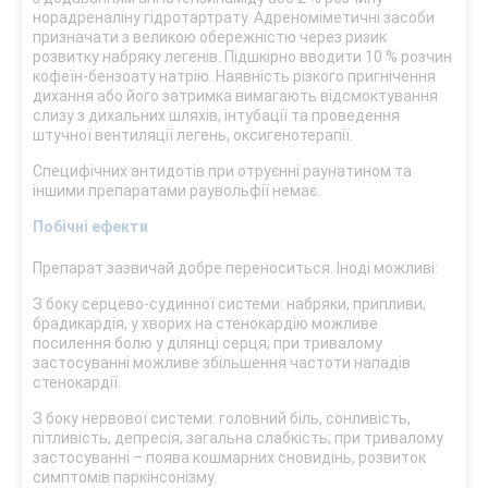
норадреналіну гідротартрату. Адреноміметичні засоби
призначати з великою обережністю через ризик
розвитку набряку легенів. Підшкірно вводити 10 % розчин
кофеїн-бензоату натрію. Наявність різкого пригнічення
дихання або його затримка вимагають відсмоктування
слизу з дихальних шляхів, інтубації та проведення
штучної вентиляції легень, оксигенотерапії.
Специфічних антидотів при отруєнні раунатином та
іншими препаратами раувольфії немає.
Побічні ефекти
Препарат зазвичай добре переноситься. Іноді можливі:
З боку серцево-судинної системи: набряки, припливи,
брадикардія, у хворих на стенокардію можливе
посилення болю у ділянці серця; при тривалому
застосуванні можливе збільшення частоти нападів
стенокардії.
З боку нервової системи: головний біль, сонливість,
пітливість, депресія, загальна слабкість; при тривалому
застосуванні – поява кошмарних сновидінь, розвиток
симптомів паркінсонізму.