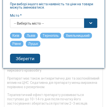
При виборі іншого міста наявність та ціни на товари
Раунатин має гіпотензивний ефект, зумовлений
можуть змінюватися.
зниженням вмісту біогенних моноамінів (норадреналін,
дофамін, серотонін) у центральній нервовій системі
Місто *
(ЦНС) (кортико-гіпоталамічних структурах, особливо
задньої частини гіпоталамусу). Порушуючи процеси
-- Виберіть місто --
депонування медіатора у везикулах пресинаптичної
мембрани периферичних адренергічних нервових
Київ
Львів
Тернопіль
Хмельницький
закінчень, судинній стінці, мозковому шарі надниркових
залоз, препарат блокує адренергічну передачу, що
Рівне
Луцьк
призводить до поступового зниження артеріального
тиску. Гіпотензивний ефект препарату розвивається
більш поступово, на відміну від резерпіну, але за
вираженістю істотно не поступається резерпіну.
Зберегти
Особливістю препарату є посилення клубочкової
фільтрації у нирках, що призводить до збільшення
ниркового кровообігу.
Препарат має також антиаритмічну дію та заспокійливий
вплив на ЦНС. Седативна дія препарату менш виражена
порівняно з резерпіном.
Терапевтичний ефект препарату розвивається
поступово до 10‒14-го дня після початку його
застосування і зберігається протягом 2‒3 місяців.