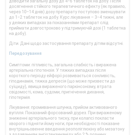
доводити загальну дозу до 4‒6 таблеток на добу. Після
досягнення стійкого терапевтичного ефекту (як правило,
через 10‒14 днів) дозу препарату поступово зменшувати
до 1‒2 таблеток на добу. Курс лікування – 3‒4 тижні, але
у деяких випадках за показаннями препарат слід
приймати довгостроково у підтримуючій дозі (1 таблетка
на добу).
Діти. Дані щодо застосування препарату дітям відсутні.
Передозування
Симптоми: пітливість, загальна слабкість і виражена
артеріальна гіпотензія. У тяжких випадках після
короткого періоду ейфорії розвивається сонливість,
гіподинамія, тяжка депресія (що може призвести до
суїциду), явища вираженого паркінсонізму, втрата
свідомості, кома, судоми, пригнічення дихання,
гіпотермія.
Лікування: промивання шлунка, прийом активованого
вугілля. Показаний форсований діурез. При вираженому
зниженні артеріального тиску, при колапсі покласти
хворого і підняти йому ноги; при необхідності показане
внутрішньовенне введення реополіглюкіну або мезатону
з додаванням ангіотензинаміду або 2 % розчину