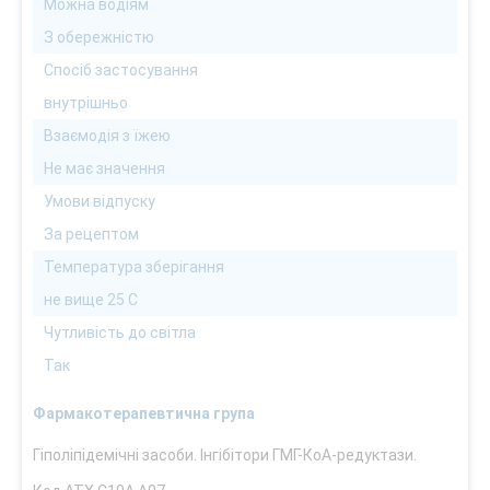
Можна водіям
З обережністю
Спосіб застосування
внутрішньо
Взаємодія з їжею
Не має значення
Умови відпуску
За рецептом
Температура зберігання
не вище 25 С
Чутливість до світла
Так
Фармакотерапевтична група
Гіполіпідемічні засоби. Інгібітори ГМГ-КоА-редуктази.