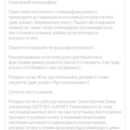
Генетичний поліморфізм
Певні типи генетичного поліморфізму можуть
призводити до підвищення експозиції розувастатину
(див. розділ «Фармакокінетика»). Пацієнтам із відомою
наявністю таких типів поліморфізму рекомендується
застосовувати меншу добову дозу препарату
розувастатину.
Пацієнти зі схильністю до розвитку міопатії
Рекомендована початкова доза для пацієнтів із
факторами ризику розвитку міопатії становить 5 мг (див.
розділ «Особливості застосування»).
Розувастатин 40 мг протипоказано деяким із таких
пацієнтів (див. розділ «Протипоказання»).
Супутнє застосування
Розувастатин є субстратом різних транспортних білків
(наприклад ОАТР1В1 та BCRP). Ризик міопатії (в тому
числі рабдоміолізу) зростає при супутньому застосуванні
препарату розувастатину із певними лікарськими
засобами, що можуть підвищувати концентрацію
розувастатину у плазмі крові внаслідок взаємодії з цими