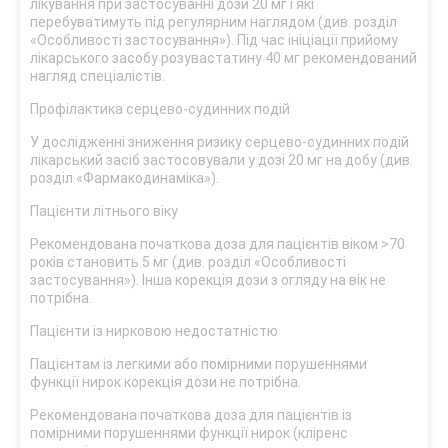
лікування при застосуванні дози 20 мг і які
перебуватимуть під регулярним наглядом (див. розділ
«Особливості застосування»). Під час ініціації прийому
лікарського засобу розувастатину 40 мг рекомендований
нагляд спеціалістів.
Профілактика серцево-судинних подій
У дослідженні зниження ризику серцево-судинних подій
лікарський засіб застосовували у дозі 20 мг на добу (див.
розділ «Фармакодинаміка»).
Пацієнти літнього віку
Рекомендована початкова доза для пацієнтів віком >70
років становить 5 мг (див. розділ «Особливості
застосування»). Інша корекція дози з огляду на вік не
потрібна.
Пацієнти із нирковою недостатністю
Пацієнтам із легкими або помірними порушеннями
функції нирок корекція дози не потрібна.
Рекомендована початкова доза для пацієнтів із
помірними порушеннями функції нирок (кліренс