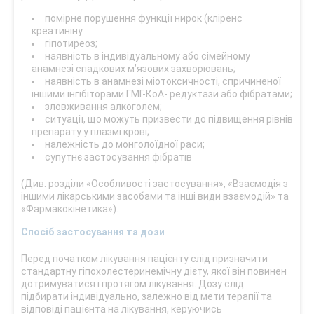
помірне порушення функції нирок (кліренс
креатиніну
гіпотиреоз;
наявність в індивідуальному або сімейному
анамнезі спадкових м’язових захворювань;
наявність в анамнезі міотоксичності, спричиненої
іншими інгібіторами ГМГ-КоА- редуктази або фібратами;
зловживання алкоголем;
ситуації, що можуть призвести до підвищення рівнів
препарату у плазмі крові;
належність до монголоїдної раси;
супутнє застосування фібратів
(Див. розділи «Особливості застосування», «Взаємодія з
іншими лікарськими засобами та інші види взаємодій» та
«Фармакокінетика»).
Спосіб застосування та дози
Перед початком лікування пацієнту слід призначити
стандартну гіпохолестеринемічну дієту, якої він повинен
дотримуватися і протягом лікування. Дозу слід
підбирати індивідуально, залежно від мети терапії та
відповіді пацієнта на лікування, керуючись