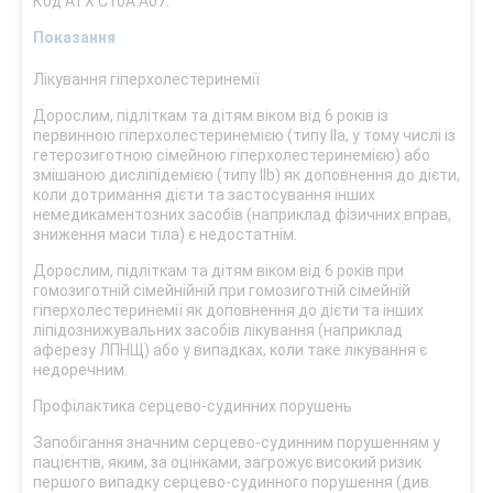
Код АТХ С10А А07.
Показання
Лікування гіперхолестеринемії
Дорослим, підліткам та дітям віком від 6 років із
первинною гіперхолестеринемією (типу ІІа, у тому числі із
гетерозиготною сімейною гіперхолестеринемією) або
змішаною дисліпідемією (типу IІb) як доповнення до дієти,
коли дотримання дієти та застосування інших
немедикаментозних засобів (наприклад фізичних вправ,
зниження маси тіла) є недостатнім.
Дорослим, підліткам та дітям віком від 6 років при
гомозиготній сімейнійній при гомозиготній сімейній
гіперхолестеринемії як доповнення до дієти та інших
ліпідознижувальних засобів лікування (наприклад
аферезу ЛПНЩ) або у випадках, коли таке лікування є
недоречним.
Профілактика серцево-судинних порушень
Запобігання значним серцево-судинним порушенням у
пацієнтів, яким, за оцінками, загрожує високий ризик
першого випадку серцево-судинного порушення (див.