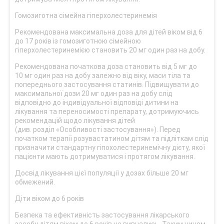
Гомозиготна сімейна гіперхолестеринемія
Рекомендована максимальна доза для дітей віком від 6
до 17 років із гомозиготною сімейною
гіперхолестеринемією становить 20 мг один раз на добу.
Рекомендована початкова доза становить від 5 мг до
10 мг один раз на добу залежно від віку, маси тіла та
попереднього застосування статинів. Підвищувати до
максимальної дози 20 мг один раз на добу слід
відповідно до індивідуальної відповіді дитини на
лікування та переносимості препарату, дотримуючись
рекомендацій щодо лікування дітей
(див. розділ «Особливості застосування»). Перед
початком терапії розувастатином дітям та підліткам слід
призначити стандартну гіпохолестеринемічну дієту, якої
пацієнти мають дотримуватися і протягом лікування.
Досвід лікування цієї популяції у дозах більше 20 мг
обмежений.
Діти віком до 6 років
Безпека та ефективність застосування лікарського