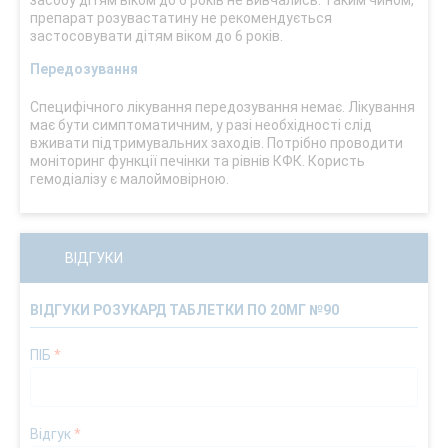
засобу дітям віком до 6 років не вивчались. Таким чином,
препарат розувастатину не рекомендується
застосовувати дітям віком до 6 років.
Передозування
Специфічного лікування передозування немає. Лікування
має бути симптоматичним, у разі необхідності слід
вживати підтримувальних заходів. Потрібно проводити
моніторинг функції печінки та рівнів КФК. Користь
гемодіалізу є малоймовірною.
ВІДГУКИ
ВІДГУКИ РОЗУКАРД ТАБЛЕТКИ ПО 20МГ №90
ПІБ
*
Відгук
*