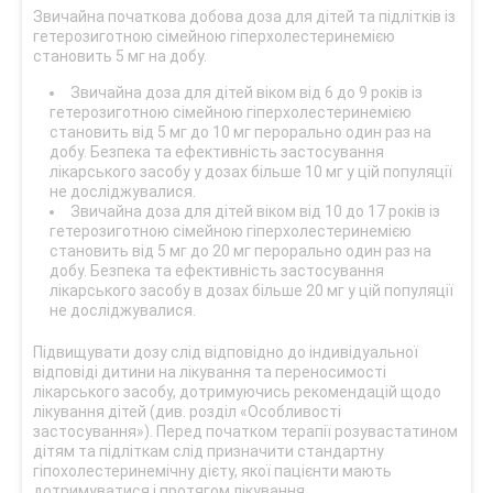
Звичайна початкова добова доза для дітей та підлітків із
гетерозиготною сімейною гіперхолестеринемією
становить 5 мг на добу.
Звичайна доза для дітей віком від 6 до 9 років із
гетерозиготною сімейною гіперхолестеринемією
становить від 5 мг до 10 мг перорально один раз на
добу. Безпека та ефективність застосування
лікарського засобу у дозах більше 10 мг у цій популяції
не досліджувалися.
Звичайна доза для дітей віком від 10 до 17 років із
гетерозиготною сімейною гіперхолестеринемією
становить від 5 мг до 20 мг перорально один раз на
добу. Безпека та ефективність застосування
лікарського засобу в дозах більше 20 мг у цій популяції
не досліджувалися.
Підвищувати дозу слід відповідно до індивідуальної
відповіді дитини на лікування та переносимості
лікарського засобу, дотримуючись рекомендацій щодо
лікування дітей (див. розділ «Особливості
застосування»). Перед початком терапії розувастатином
дітям та підліткам слід призначити стандартну
гіпохолестеринемічну дієту, якої пацієнти мають
дотримуватися і протягом лікування.