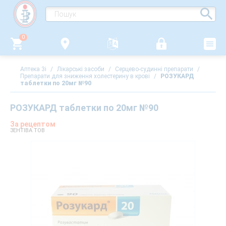
0
Аптека 3i
/
Лікарські засоби
/
Серцево-судинні препарати
/
Препарати для зниження холестерину в крові
/
РОЗУКАРД
таблетки по 20мг №90
РОЗУКАРД таблетки по 20мг №90
За рецептом
ЗЕНТІВА ТОВ