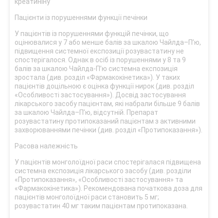
креатиніну
Пацієнти із порушеннями функції печінки
У пацієнтів із порушеннями функцій печінки, що
оцінювалися у 7 або менше балів за шкалою Чайлда–П’ю,
підвищення системної експозиції розувастатину не
спостерігалося. Однак в осіб із порушеннями у 8 та 9
балів за шкалою Чайлда-П’ю системна експозиція
зростала (див. розділ «Фармакокінетика»). У таких
пацієнтів доцільною є оцінка функції нирок (див. розділ
«Особливості застосування»). Досвід застосування
лікарського засобу пацієнтам, які набрали більше 9 балів
за шкалою Чайлда–П’ю, відсутній. Препарат
розувастатину протипоказаний пацієнтам з активними
захворюваннями печінки (див. розділ «Протипоказання»).
Расова належність
У пацієнтів монголоїдної раси спостерігалася підвищена
системна експозиція лікарського засобу (див. розділи
«Протипоказання», «Особливості застосування» та
«Фармакокінетика»). Рекомендована початкова доза для
пацієнтів монголоїдної раси становить 5 мг;
розувастатин 40 мг таким пацієнтам протипоказана.