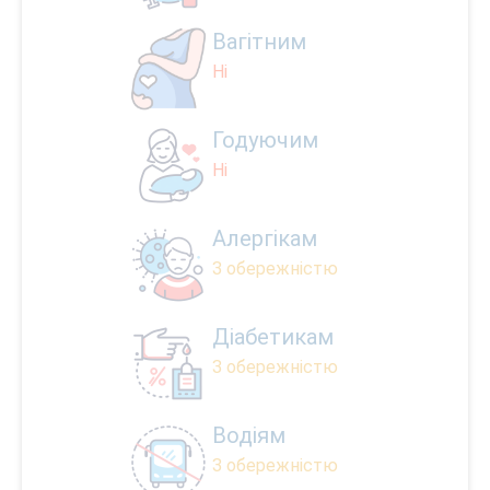
Вагітним
Ні
Годуючим
Ні
Алергікам
З обережністю
Діабетикам
З обережністю
Водіям
З обережністю