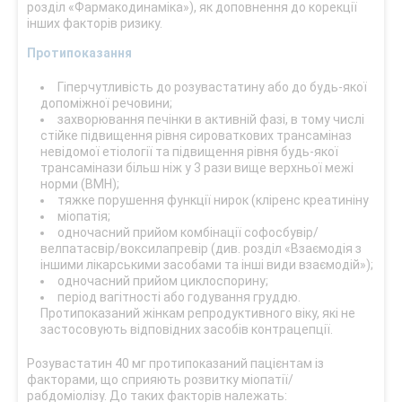
розділ «Фармакодинаміка»), як доповнення до корекції
інших факторів ризику.
Протипоказання
Гіперчутливість до розувастатину або до будь-якої
допоміжної речовини;
захворювання печінки в активній фазі, в тому числі
стійке підвищення рівня сироваткових трансаміназ
невідомої етіології та підвищення рівня будь-якої
трансамінази більш ніж у 3 рази вище верхньої межі
норми (ВМН);
тяжке порушення функції нирок (кліренс креатиніну
міопатія;
одночасний прийом комбінації софосбувір/
велпатасвір/воксилапревір (див. розділ «Взаємодія з
іншими лікарськими засобами та інші види взаємодій»);
одночасний прийом циклоспорину;
період вагітності або годування груддю.
Протипоказаний жінкам репродуктивного віку, які не
застосовують відповідних засобів контрацепції.
Розувастатин 40 мг протипоказаний пацієнтам із
факторами, що сприяють розвитку міопатії/
рабдоміолізу. До таких факторів належать: