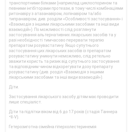
транспортними білками (наприклад циклоспорином та
певними інгібіторами протеази, в тому числі комбінаціями
ритонавіру з атазанавіром, лопінавіром та/або
типранавіром; див. розділи «Особливості застосування» і
«Взаємодія з іншими лікарськими засобами та інші види
взаємодій»). По можливості слід розглянути
застосування альтернативних лікарських засобів та у
разі необхідності тимчасово перервати терапію
препаратом розувастатину. Якщо супутнього
застосування цих лікарських засобів із препаратом
розувастатину уникнути неможливо, слід ретельно
зважити користь та ризик від супутнього застосування
та відповідним чином відкорегувати дозу препарату
розувастатину (див. розділ «Взаємодія з іншими
лікарськими засобами та інші види взаємодій»).
Діти.
Застосування лікарського засобу дітям має проводити
лише спеціаліст.
Діти та підлітки віком від 6 до 17 років (стадія Таннера
˂ІІ-V).
Гетерозиготна сімейна гіперхолестеринемія