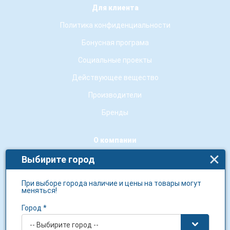
Для клиента
Политика конфиденциальности
Бонусная програма
Социальные проекты
Действующее вещество
Производители
Бренды
О компании
О нас
Выбирите город
Контакты
При выборе города наличие и цены на товары могут
меняться!
Новости сети
Город *
Гарантия качества
-- Выбирите город --
Условия использования сайту