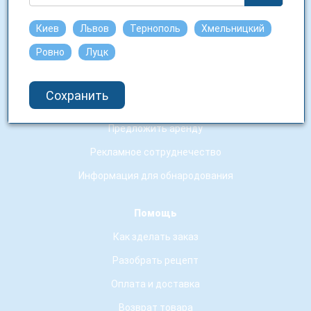
Аптечные заведения-партнеры
Киев
Львов
Тернополь
Хмельницкий
Ровно
Луцк
Сотрудничество
Работа у нас
Сохранить
Юридическим лицам
Предложить аренду
Рекламное сотруднечество
Информация для обнародования
Помощь
Как зделать заказ
Разобрать рецепт
Оплата и доставка
Возврат товара