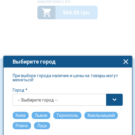
ЛАБОРАТОРИЗ С.Р.Л.
904.08 грн.
Выбирите город
При выборе города наличие и цены на товары могут
Для клиента
меняться!
Политика конфиденциальности
Город *
Бонусная програма
-- Выбирите город --
Социальные проекты
Киев
Львов
Тернополь
Хмельницкий
Действующее вещество
Ровно
Луцк
Производители