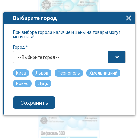
Выбирите город
При выборе города наличие и цены на товары могут
меняться!
Город *
ЦЕФАСЕЛЬ таблетки по
100мкг №20
-- Выбирите город --
ЦЕФАК
Киев
Львов
Тернополь
Хмельницкий
495.4 грн.
Ровно
Луцк
Сохранить