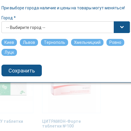
При выборе города наличие и цены на товары могут меняться!
Экстра
ЦИТРАМОН-В таблетки
ЦИТРАМОН
10
№100
таблетки
Город *
МОНФАРМ ПАО
ДАРНИЦА
-- Выбирите город --
87.43 грн.
Подробнее
Киев
Львов
Тернополь
Хмельницкий
Ровно
Луцк
Сохранить
У таблетки
ЦИТРАМОН-Форте
таблетки №100