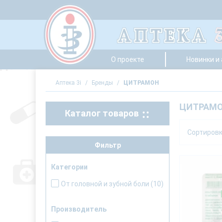
О проекте
Новинки и
Аптека 3i
/
Бренды
/
ЦИТРАМОН
ЦИТРАМ
Каталог товаров
Сортиров
Фильтр
Категории
От головной и зубной боли
(10)
Производитель