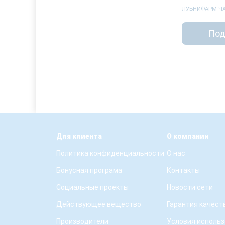
ЛУБНИФАРМ Ч
Под
Для клиента
О компании
Политика конфиденциальности
О нас
Бонусная програма
Контакты
Социальные проекты
Новости сети
Действующее вещество
Гарантия качест
Производители
Условия использ