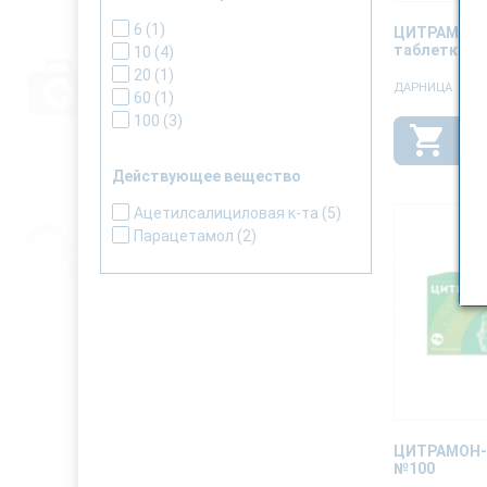
6
(1)
ЦИТРАМОН 
таблетки №
10
(4)
20
(1)
ДАРНИЦА
60
(1)
100
(3)
Действующее вещество
Ацетилсалициловая к-та
(5)
Парацетамол
(2)
ЦИТРАМОН-
№100