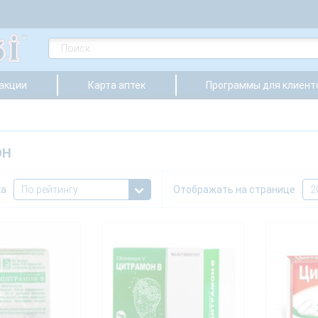
 акции
Карта аптек
Программы для клиент
ОН
ка
Отображать на странице