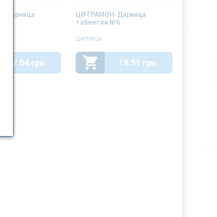
-Дарница
ЦИТРАМОН-Дарница
 №10
таблетки №6
ДАРНИЦА
37.04 грн.
18.51 грн.