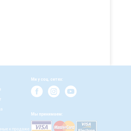
Ми у соц. сетях:
з
т
ка
Мы принимаем:
ные к продаже