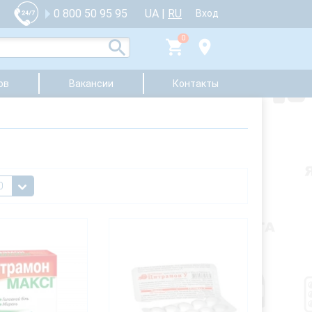
UA
|
RU
0 800 50 95 95
Вход
0
ов
Вакансии
Контакты