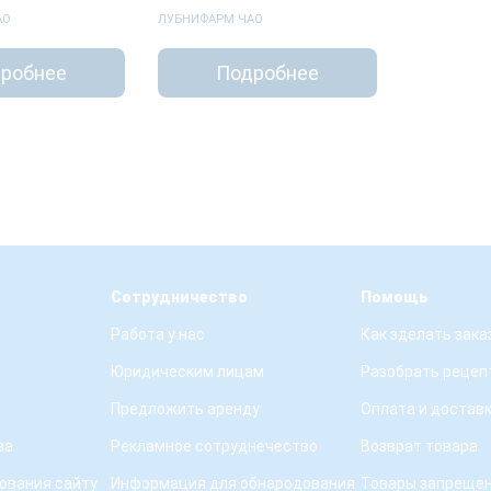
АО
ЛУБНИФАРМ ЧАО
робнее
Подробнее
Сотрудничество
Помощь
Работа у нас
Как зделать зака
Юридическим лицам
Разобрать рецеп
Предложить аренду
Оплата и достав
ва
Рекламное сотруднечество
Возврат товара
ования сайту
Информация для обнародования
Товары запрещен