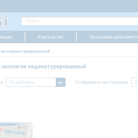
 акции
Карта аптек
Программы для клиент
ген неденатурированный
 коллаген неденатурированный
ка
Отображать на странице