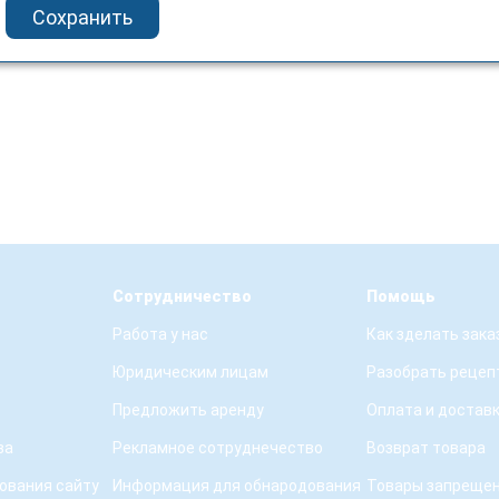
Сохранить
Сотрудничество
Помощь
Работа у нас
Как зделать зака
Юридическим лицам
Разобрать рецеп
Предложить аренду
Оплата и достав
ва
Рекламное сотруднечество
Возврат товара
ования сайту
Информация для обнародования
Товары запрещен