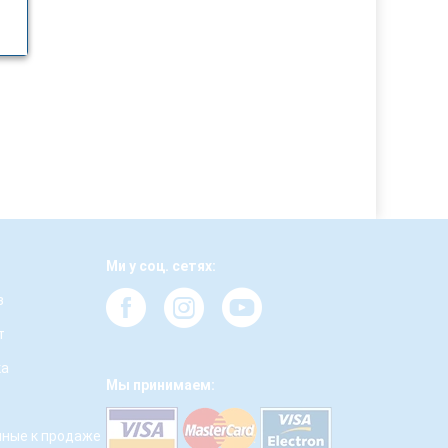
Ми у соц. сетях:
з
т
ка
Мы принимаем:
ные к продаже