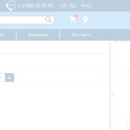
UA
|
RU
0 800 50 95 95
Вход
0
ов
Вакансии
Контакты