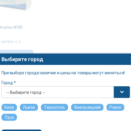
псулы №60
 ВИРЕНС С.Л.
1238.58 грн.
Выбирите город
При выборе города наличие и цены на товары могут меняться!
Город *
-- Выбирите город --
Киев
Львов
Тернополь
Хмельницкий
Ровно
Луцк