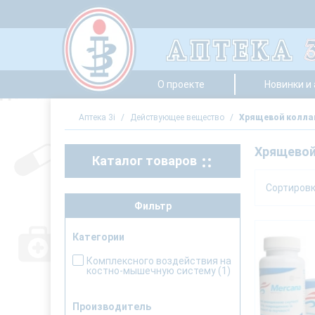
О проекте
Новинки и
Аптека 3i
/
Действующее вещество
/
Хрящевой колла
Хрящевой
Каталог товаров
Сортиров
Фильтр
Категории
Комплексного воздействия на
костно-мышечную систему
(1)
Производитель