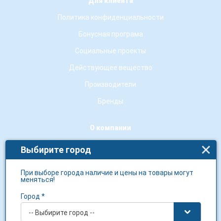
Для клиента
Политика конфиденциальности
Бонусная програма
Социальные проекты
Действующее вещество
Производители
Бренды
О компании
О нас
Выбирите город
Контакты
При выборе города наличие и цены на товары могут
Новости сети
меняться!
Гарантия качества
Город *
Условия использования сайту
-- Выбирите город --