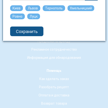
Аптечные заведения-партнеры
Киев
Львов
Тернополь
Хмельницкий
Ровно
Луцк
Сотрудничество
Работа у нас
Сохранить
Юридическим лицам
Предложить аренду
Рекламное сотруднечество
Информация для обнародования
Помощь
Как зделать заказ
Разобрать рецепт
Оплата и доставка
Возврат товара