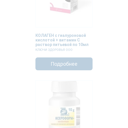
КОЛАГЕН с гиалуроновой
кислотой + витамин С
раствор питьевой по 10мл
№30 в стеках
КЛЮЧИ ЗДОРОВЬЯ ООО
Подробнее