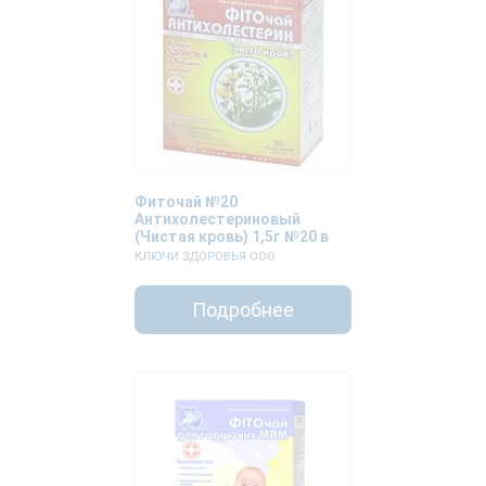
Фиточай №20
Антихолестериновый
(Чистая кровь) 1,5г №20 в
фильтр-пакетах
КЛЮЧИ ЗДОРОВЬЯ ООО
Подробнее