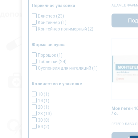
Сингуляр
(3)
Первичная упаковка
АДАМЕД ФАРМ
Блистер
(23)
Под
Контейнер
(1)
Контейнер полимерный
(2)
Форма выпуска
Порошок
(1)
Таблетки
(24)
Суспензия для ингаляций
(1)
Количество в упаковке
10
(1)
14
(1)
20
(1)
Монтеген 10
/ о.
28
(13)
30
(8)
ГЕТЕРО ЛАБС 
84
(2)