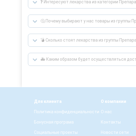
❓ Интересуют лекарства из категории Препар
🤔 Почему выбирают у нас товары из группы 
💣 Сколько стоят лекарства из группы Препа
🚑 Каким образом будет осуществляться дост
Для клиента
О компании
Политика конфиденциальности
О нас
Бонусная програма
Контакты
Социальные проекты
Новости сети