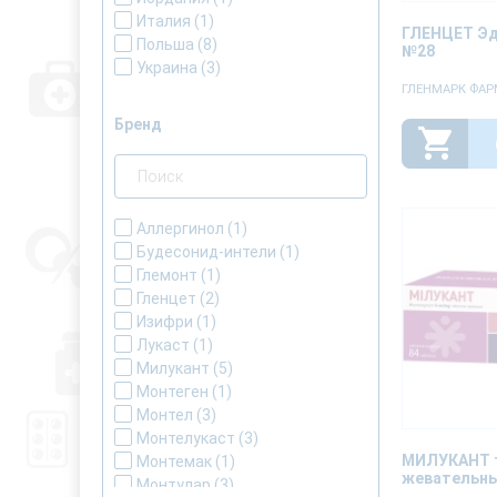
Италия
(1)
ГЛЕНЦЕТ Эд
Польша
(8)
№28
Украина
(3)
ГЛЕНМАРК ФА
Бренд
Аллергинол
(1)
Будесонид-интели
(1)
Глемонт
(1)
Гленцет
(2)
Изифри
(1)
Лукаст
(1)
Милукант
(5)
Монтеген
(1)
Монтел
(3)
Монтелукаст
(3)
МИЛУКАНТ 
Монтемак
(1)
жевательны
Монтулар
(3)