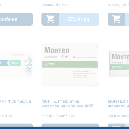
А
АДАМЕД ФАРМА
АДАМЕД ФА
робнее
373.9 грн.
 мг №30 табл. в
МОНТЕЛ таблетки
МОНТЕЛ т
жевательные по 4мг №28
жевательн
ЛИМИТЕД
БОРЩАГОВСКИЙ ХФЗ
БОРЩАГОВСК