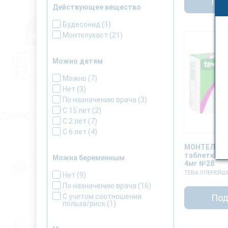
Под
Действующее вещество
Будесонид
(1)
Монтелукаст
(21)
Можно детям
Можно
(7)
Нет
(3)
По назначению врача
(3)
С 15 лет
(2)
С 2 лет
(7)
С 6 лет
(4)
МОНТЕЛУКА
таблетки ж
Можна беременным
4мг №28
ТЕВА ОПЕРЕЙШ
Нет
(9)
По назначению врача
(16)
Под
С учетом соотношения
польза/риск
(1)