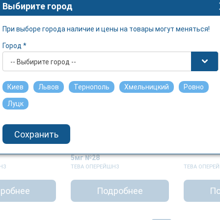
робнее
Подробнее
Выбирите город
При выборе города наличие и цены на товары могут меняться!
Город *
-- Выбирите город --
Киев
Львов
Тернополь
Хмельницкий
Ровно
Луцк
Сохранить
СТ-Тева
МОНТЕЛУКАСТ-Тева
МОНТЕЛУК
евательные по
таблетки жевательные по
таблетки 
5мг №28
НЗ
ТЕВА ОПЕРЕЙШНЗ
ТЕВА ОПЕРЕ
робнее
Подробнее
По