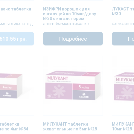
ванс таблетки
ИЗИФРИ порошок для
ЛУКАСТ та
ингаляций по 10мкг/дозу
№30
№30 с ингалятором
Элпенхалер
РМАСЬЮТИКАЛЗ ЛТД
ЭЛПЕН ФАРМАСЮТИКАЛ КО.
ФАРМА ИНТЕ
610.55 грн.
Подробнее
По
таблетки
МИЛУКАНТ таблетки
МИЛУКАНТ
е по 4мг №84
жевательные по 5мг №28
10мг №28