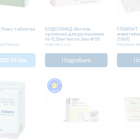
 Плюс таблетки
БУДЕСОНИД-Интели
ГЛЕМОНТ 
суспензия для распыления
жевательн
по 0,25мг/мл по 2мл №20
(10х3)
СЬЮТИКАЛС
ГЕНЕТИК С.П.А.
ГЛЕНМАРК Ф
220.55 грн.
Подробнее
По