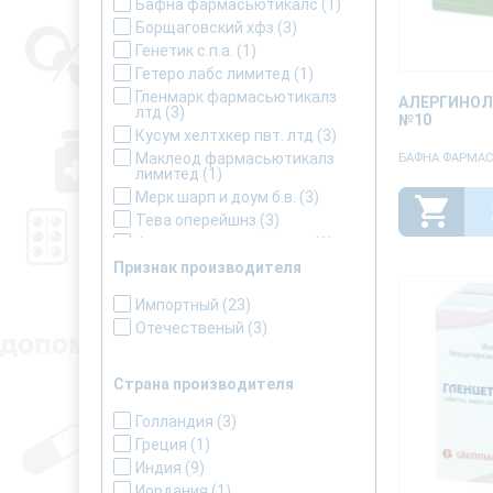
Бафна фармасьютикалс
(1)
Борщаговский хфз
(3)
Генетик с.п.а.
(1)
Гетеро лабс лимитед
(1)
Гленмарк фармасьютикалз
АЛЕРГИНОЛ
лтд
(3)
№10
Кусум хелтхкер пвт. лтд
(3)
Маклеод фармасьютикалз
БАФНА ФАРМА
лимитед
(1)
Мерк шарп и доум б.в.
(3)
Тева оперейшнз
(3)
Фарма интернатиональ
(1)
Элпен фармасютикал ко.
(1)
Признак производителя
Импортный
(23)
Отечественый
(3)
Страна производителя
Голландия
(3)
Греция
(1)
Индия
(9)
Иордания
(1)