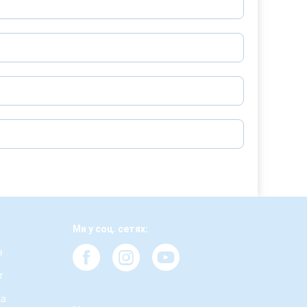
Ми у соц. сетях:
з
т
ка