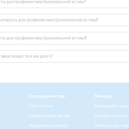
аты для профилактики бронхиальной астмы?
Препараты для профилактики бронхиальной астмы❓
раты для профилактики бронхиальной астмы❓
авка лекарств и как долго?
Сотрудничество
Помощь
Работа у нас
Как зделать зака
Юридическим лицам
Разобрать рецеп
Предложить аренду
Оплата и достав