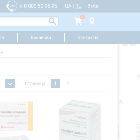
UA
|
RU
0 800 50 95 95
Вход
0
ов
Вакансии
Контакты
мы
Страница
1
2