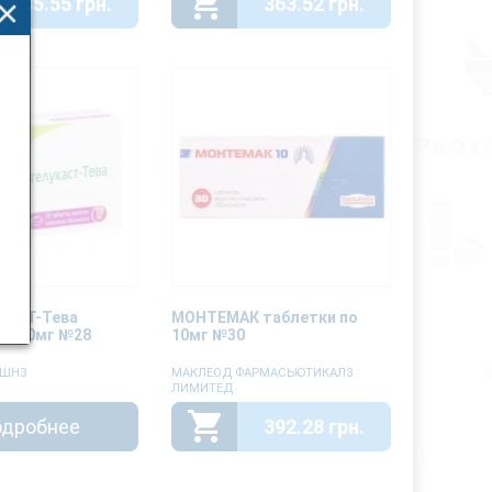
285.55 грн.
363.52 грн.
АСТ-Тева
МОНТЕМАК таблетки по
по 10мг №28
10мг №30
ЙШНЗ
МАКЛЕОД ФАРМАСЬЮТИКАЛЗ
ЛИМИТЕД
дробнее
392.28 грн.