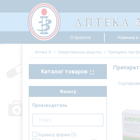
О проекте
Новинки и
Аптека 3i
/
Лекарственные средства
/
Препараты при бр
Препарат
Каталог товаров
Сортиров
Фильтр
Производитель
Адамед фарма
(5)