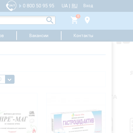
UA
|
RU
0 800 50 95 95
Вход
0
ов
Вакансии
Контакты