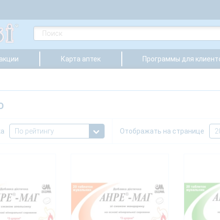
 акции
Карта аптек
Программы для клиент
О
ка
Отображать на странице