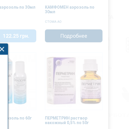
эрозоль по 30мл
КАМФОМЕН аэрозоль по
30мл
СТОМА АО
122.25 грн.
Подробнее
эрозоль по 60г
ПЕРМЕТРИН раствор
накожный 0,5% по 50г