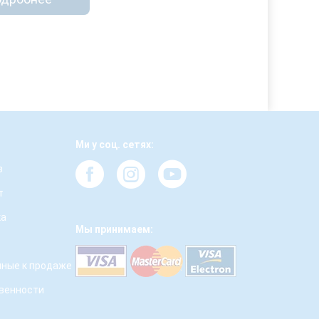
Ми у соц. сетях:
з
т
ка
Мы принимаем:
ные к продаже
твенности