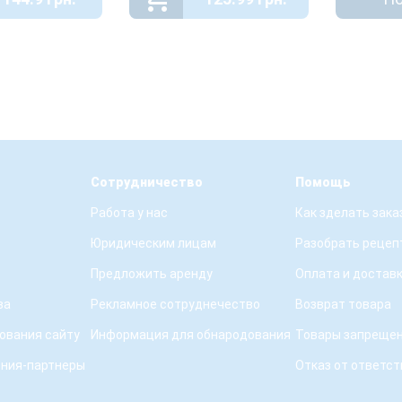
Сотрудничество
Помощь
Работа у нас
Как зделать зака
Юридическим лицам
Разобрать рецеп
Предложить аренду
Оплата и достав
ва
Рекламное сотруднечество
Возврат товара
ования сайту
Информация для обнародования
Товары запрещен
ения-партнеры
Отказ от ответс