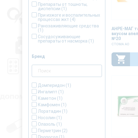
Препараты от тошноты,
диспепсии
(1)
При изжоге и воспалительных
процессах жкт
(4)
Ранозаживляющие средства
АНРЕ-МАГ т
(1)
вкусом апел
Сосудосуживающие
№20
препараты от насморка
(1)
СТОМА АО
Бренд
Домперидон
(1)
Ингалипт
(1)
Каметон
(1)
Камфомен
(1)
Лоратадин
(1)
Носолин
(1)
Олазоль
(1)
Перметрин
(2)
Пропосол
(1)