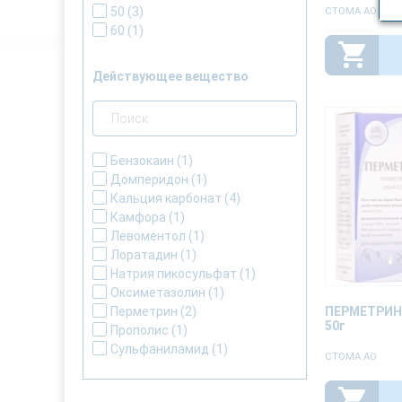
50
(3)
СТОМА АО
60
(1)
Действующее вещество
Бензокаин
(1)
Домперидон
(1)
Кальция карбонат
(4)
Камфора
(1)
Левоментол
(1)
Лоратадин
(1)
Натрия пикосульфат
(1)
Оксиметазолин
(1)
ПЕРМЕТРИН 
Перметрин
(2)
50г
Прополис
(1)
Сульфаниламид
(1)
СТОМА АО