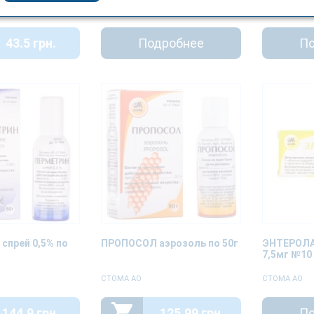
СТОМА АО
СТОМА АО
43.5 грн.
Подробнее
По
спрей 0,5% по
ПРОПОСОЛ аэрозоль по 50г
ЭНТЕРОЛА
7,5мг №10
СТОМА АО
СТОМА АО
144.9 грн.
125.99 грн.
По