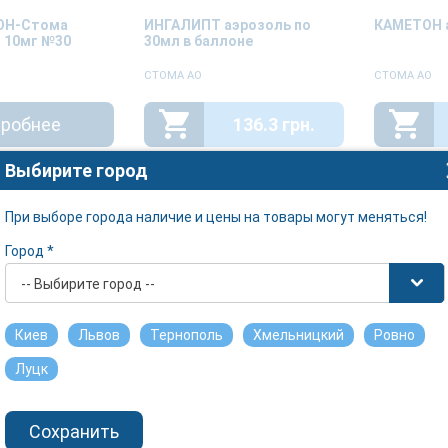
ОН-Стома
ИНГАЛИПТ аэрозоль по
КАМЕТОН а
о 10мг №30
30мл в баллоне
СТОМА АО
СТОМА АО
робнее
136.3 грн.
Выбирите город
При выборе города наличие и цены на товары могут меняться!
Город *
-- Выбирите город --
Киев
Львов
Тернополь
Хмельницкий
Ровно
Луцк
-Стома
НОСОЛИН плюс спрей
ОЛАЗОЛЬ а
о 10мг №10
назальный по 30г
Сохранить