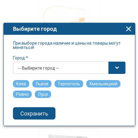
Выбирите город
При выборе города наличие и цены на товары могут
меняться!
Город *
Катетер урологический
Волес тип Фолея 16 Fr, 2-
-- Выбирите город --
ходовой, 1 штука
JIANGSU NANFANG MEDICAL CO. LTD
Киев
Львов
Тернополь
Хмельницкий
Подробнее
Ровно
Луцк
Сохранить