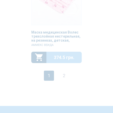
Маска медицинская Волес
трехслойная нестерильная,
на резинках, детская,
розовая с рисунком, 50
АММЕКС ВЕИДА
штук
374.5 грн.
1
2