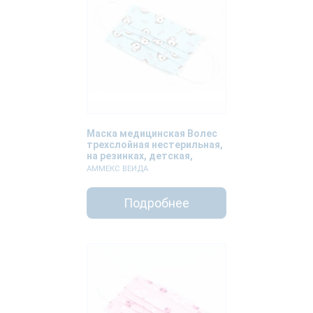
Маска медицинская Волес
трехслойная нестерильная,
на резинках, детская,
голубая с рисунком, 50 штук
АММЕКС ВЕИДА
Подробнее