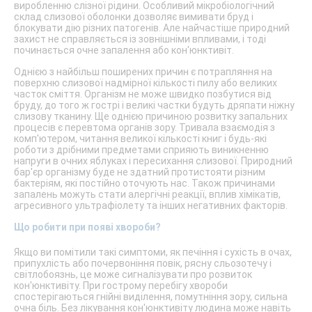
виробленню слізної рідини. Особливий мікробіологічний
склад слизової оболонки дозволяє вимивати бруд і
блокувати дію різних патогенів. Але найчастіше природний
захист не справляється із зовнішніми впливами, і тоді
починається очне запалення або кон'юнктивіт.
Однією з найбільш поширених причин є потрапляння на
поверхню слизової надмірної кількості пилу або великих
часток сміття. Організм не може швидко позбутися від
бруду, до того ж гострі і великі частки будуть дряпати ніжну
слизову тканину. Ще однією причиною розвитку запальних
процесів є перевтома органів зору. Тривала взаємодія з
комп'ютером, читання великої кількості книг і будь-які
роботи з дрібними предметами сприяють виникненню
напруги в очних яблуках і пересихання слизової. Природний
бар'єр організму буде не здатний протистояти різним
бактеріям, які постійно оточують нас. Також причинами
запалень можуть стати алергічні реакції, вплив хімікатів,
агресивного ультрафіолету та інших негативних факторів.
Що робити при появі хвороби?
Якщо ви помітили такі симптоми, як печіння і сухість в очах,
припухлість або почервоніння повік, рясну сльозотечу і
світлобоязнь, це може сигналізувати про розвиток
кон'юнктивіту. При гострому перебігу хвороби
спостерігаються гнійні виділення, помутніння зору, сильна
очна біль. Без лікування кон'юнктивіту людина може навіть