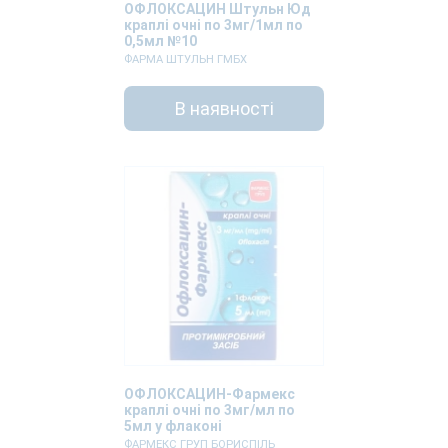
ОФЛОКСАЦИН Штульн Юд
краплі очні по 3мг/1мл по
0,5мл №10
ФАРМА ШТУЛЬН ГМБХ
В наявності
ОФЛОКСАЦИН-Фармекс
краплі очні по 3мг/мл по
5мл у флаконі
ФАРМЕКС ГРУП БОРИСПІЛЬ