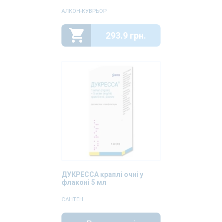
АЛКОН-КУВРЬОР
293.9 грн.
ДУКРЕССА краплі очні у
флаконі 5 мл
САНТЕН