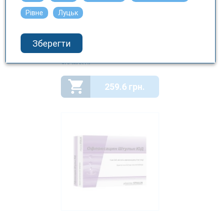
Рівне
Луцьк
ОКОМІКС краплі очні по
Зберегти
7,5мл
ФАРМАК АТ
259.6 грн.