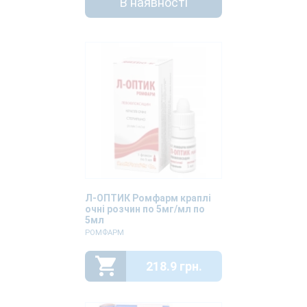
В наявності
Л-ОПТИК Ромфарм краплі
очні розчин по 5мг/мл по
5мл
РОМФАРМ
218.9 грн.