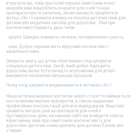
втратити зір, тому при появі перших симптомів очної
хвороби вам знадобляться краплі для очей та інші
препарати проти запалень, які ви зможете придбати в
аптеці «Зi» і отримати знижку на покупку дитячих ліків для
дитини або медичних засобів для дорослих . Ліки при
кон'юнктивіті бувають двох типів:
- краплі. Швидко знімають печіння, почервоніння і сухість;
- мазі. Добре перемагають вірусний кон'юнктивіт і
запалення повік.
Зверніть увагу, що дітям обов'язково слід купувати
спеціальні дитячі ліки. Засіб, який добре підходить
дорослим, може бути занадто агресивним для дітей і
викликати посилення запальних процесів.
Чому слід купувати медикаменти в аптеках «Зi»?
Наша аптечна мережа протягом чверті століття займається
постачанням якісних препаратів, а також наданням
професійних консультацій для всіх відвідувачів. Якщо вас
цікавить вигідна ціна на препарати для очей з
противірусною дією, на нашому сайті ви знайдете список
ефективних ліків при симптомах кон'юнктивіту для
дорослих і дитячих очних крапель для дитини 3 років або
старше.