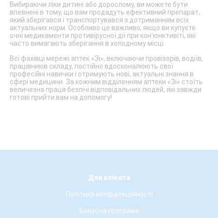
Вибираючи ліки дитині або дорослому, ви можете бути
впевнені в тому, що вам продадуть ефективний препарат,
який зберігався і транспортувався з дотриманням всіх
актуальних норм. Особливо це важливо, якщо ви купуєте
очні медикаменти противірусної дії при кон'юнктивіті, які
часто вимагають зберігання в холодному місці.
Всі фахівці мережі аптек «Зi», включаючи провізорів, водіїв,
працівників складу, постійно вдосконалюють свої
професійні навички і отримують нові, актуальні знання в
сфері медицини. За кожним відділенням аптеки «Зi» стоїть
величезна праця безлічі відповідальних людей, які завжди
готові прийти вам на допомогу!
Для клієнта
Політика конфіденційності
Бонусна програма