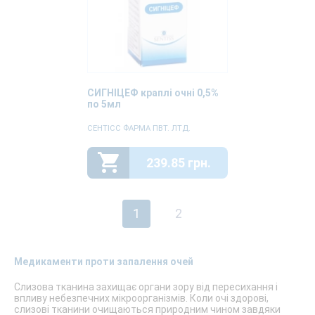
СИГНІЦЕФ краплі очні 0,5%
по 5мл
СЕНТІСС ФАРМА ПВТ. ЛТД.
239.85 грн.
1
2
Медикаменти проти запалення очей
Слизова тканина захищає органи зору від пересихання і
впливу небезпечних мікроорганізмів. Коли очі здорові,
слизові тканини очищаються природним чином завдяки