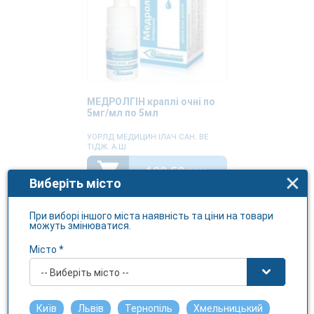
МЕДРОЛГІН краплі очні по
5мг/мл по 5мл
УОРЛД МЕДИЦИН ІЛАЧ САН. ВЕ
ТІДЖ. A.Ш
190.58 грн.
Виберіть місто
При виборі іншого міста наявність та ціни на товари
можуть змінюватися.
Місто *
-- Виберіть місто --
Київ
Львів
Тернопіль
Хмельницький