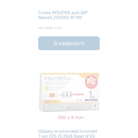
Голки INSUPEN для ШР
8ммх0,30(30G) №100
ARTSANA S.P.A.
В наявності
Шприц інсуліновий Insumed
1 мл 30G (0,30x8.0мм) №30