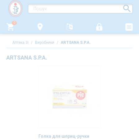
0
Аптека 3i
/
Виробники
/
ARTSANA S.P.A.
ARTSANA S.P.A.
Голка для шприц-ручки