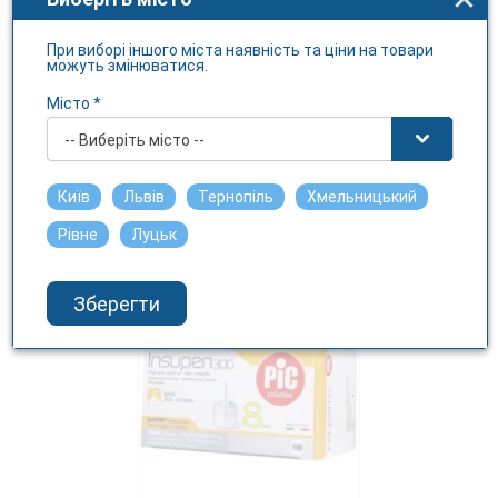
При виборі іншого міста наявність та ціни на товари
можуть змінюватися.
Місто *
Голки INSUPEN для ШР
8ммх0,25(31G) №100
-- Виберіть місто --
ARTSANA S.P.A.
Київ
Львів
Тернопіль
Хмельницький
600 грн.
Рівне
Луцьк
Зберегти