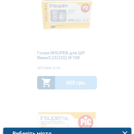
Голки INSUPEN для ШР
8ммх0,23(32G) №100
ARTSANA S.P.A.
600 грн.
Виберіть місто