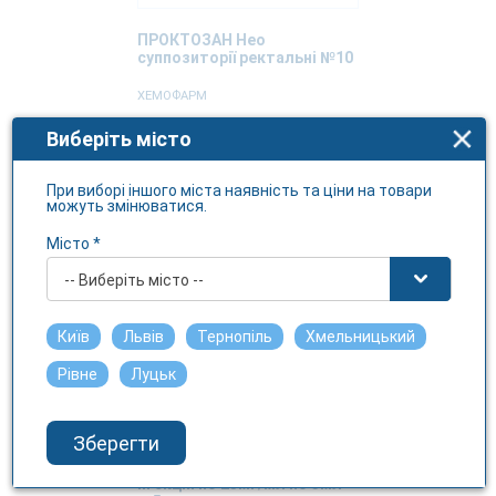
ПРОКТОЗАН Нео
суппозиторії ректальні №10
ХЕМОФАРМ
Виберіть місто
В наявності
При виборі іншого міста наявність та ціни на товари
можуть змінюватися.
Місто *
-- Виберіть місто --
Київ
Львів
Тернопіль
Хмельницький
Рівне
Луцьк
Зберегти
РАПТЕН 75 розчин для
ін'єкцій по 25мг/мл по 3мл