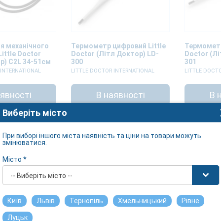
я механічного
Термометр цифровий Little
Термометр
ittle Doctor
Doctor (Літл Доктор) LD-
Doctor (Л
р) C2L 34-51см
300
301
 INTERNATIONAL
LITTLE DOCTOR INTERNATIONAL
LITTLE DOCT
аявності
В наявності
В 
Виберіть місто
При виборі іншого міста наявність та ціни на товари можуть
змінюватися.
Місто *
-- Виберіть місто --
Київ
Львів
Тернопіль
Хмельницький
Рівне
Луцьк