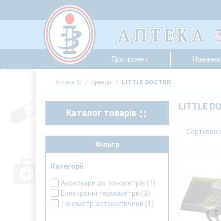
Про проект
Новинки 
Аптека 3i
/
Бренди
/
LITTLE DOCTOR
LITTLE D
Каталог товарів
Сортуван
Фільтр
Категорії
Аксесуари до тонометрів
(1)
Електронні термометри
(3)
Тонометр автоматичний
(1)