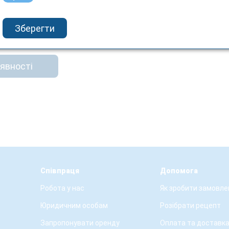
ttle Doctor
р) LD-51S
Зберегти
ий з мережевим
 INTERNATIONAL
аявності
Співпраця
Допомога
Робота у нас
Як зробити замовле
Юридичним особам
Розібрати рецепт
Запропонувати оренду
Оплата та доставк