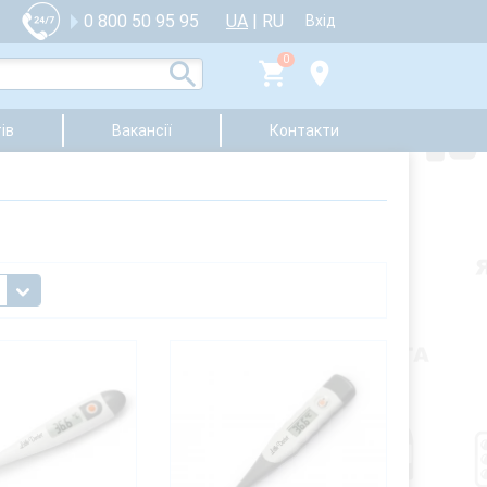
UA
|
RU
0 800 50 95 95
Вхід
0
ів
Вакансії
Контакти