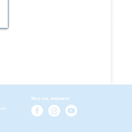
Ми у соц. мережах:
ння
а