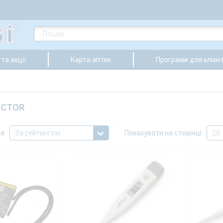
та акції
Карта аптек
Програми для клієнт
OCTOR
ня
Показувати на сторінці