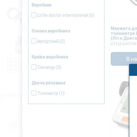
Виробник
Little doctor international
(5)
Манжета дл
Ознака виробника
тонометра L
(Літл Докто
Імпортний
(5)
бавовняна
LITTLE DOCTOR
Країна виробника
В н
Сінгапур
(5)
Діюча речовина
Тонометр
(1)