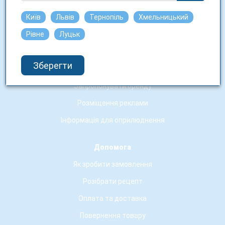
Аптечні заклади-партнери
Київ
Львів
Тернопіль
Хмельницький
Рівне
Луцьк
Співпраця
Робота у нас
Зберегти
Юридичним особам
Запропонувати оренду
Розміщення реклами
Інформація для оприлюднення
Допомога
Як зробити замовлення
Розібрати рецепт
Оплата та доставка
Повернення товару