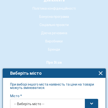
Для клієнта
Політика конфіденційності
Бонусна програма
Соціальні проєкти
Діюча речовина
Виробники
Бренди
Про 3i.ua
Про нас
Виберіть місто
Контакти
При виборі іншого міста наявність та ціни на товари
Новини мережі
можуть змінюватися.
Гарантія якості
Місто *
Умови використання сайту
-- Виберіть місто --