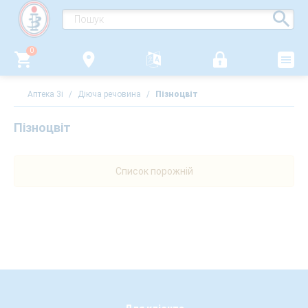
0
Аптека 3i
/
Діюча речовина
/
Пізноцвіт
Пізноцвіт
Список порожній