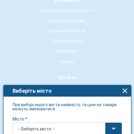
Для клієнта
Політика конфіденційності
Бонусна програма
Соціальні проєкти
Діюча речовина
Виробники
Бренди
Про 3i.ua
Про нас
Виберіть місто
Контакти
При виборі іншого міста наявність та ціни на товари
Новини мережі
можуть змінюватися.
Гарантія якості
Місто *
Умови використання сайту
-- Виберіть місто --