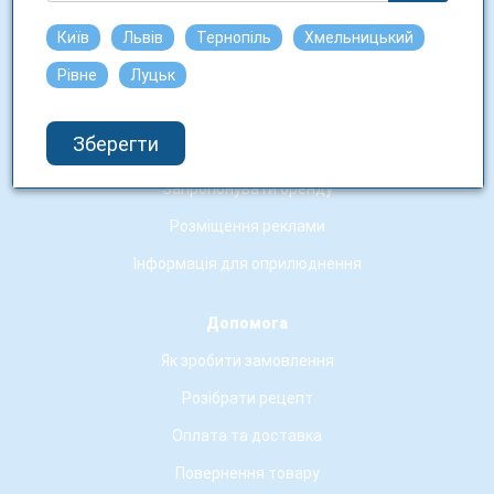
Аптечні заклади-партнери
Київ
Львів
Тернопіль
Хмельницький
Рівне
Луцьк
Співпраця
Робота у нас
Зберегти
Юридичним особам
Запропонувати оренду
Розміщення реклами
Інформація для оприлюднення
Допомога
Як зробити замовлення
Розібрати рецепт
Оплата та доставка
Повернення товару