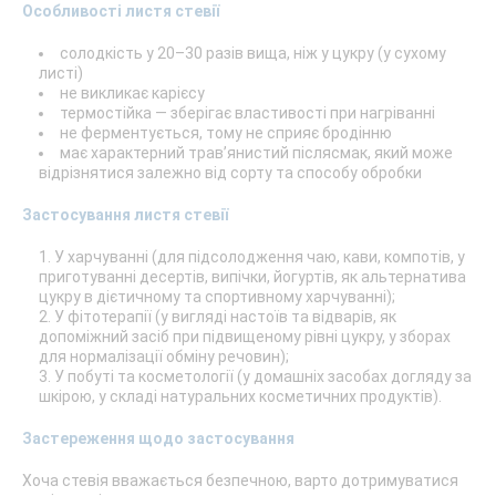
Особливості листя стевії
солодкість у 20–30 разів вища, ніж у цукру (у сухому
листі)
не викликає карієсу
термостійка — зберігає властивості при нагріванні
не ферментується, тому не сприяє бродінню
має характерний трав’янистий післясмак, який може
відрізнятися залежно від сорту та способу обробки
Застосування листя стевії
У харчуванні (для підсолодження чаю, кави, компотів, у
приготуванні десертів, випічки, йогуртів, як альтернатива
цукру в дієтичному та спортивному харчуванні);
У фітотерапії (у вигляді настоїв та відварів, як
допоміжний засіб при підвищеному рівні цукру, у зборах
для нормалізації обміну речовин);
У побуті та косметології (у домашніх засобах догляду за
шкірою, у складі натуральних косметичних продуктів).
Застереження щодо застосування
Хоча стевія вважається безпечною, варто дотримуватися