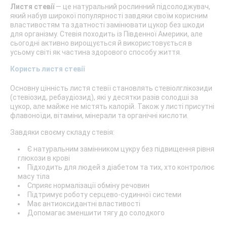
Листя стевії
— це натуральний рослинний підсолоджувач,
який набув широкої популярності завдяки своїм корисним
властивостям та здатності замінювати цукор без шкоди
для організму. Стевія походить із Південної Америки, але
сьогодні активно вирощується й використовується в
усьому світі як частина здорового способу життя.
Користь листя стевії
Основну цінність листя стевії становлять стевіолглікозиди
(стевіозид, ребаудіозид), які у десятки разів солодші за
цукор, але майже не містять калорій. Також у листі присутні
флавоноїди, вітаміни, мінерали та органічні кислоти.
Завдяки своєму складу стевія:
Є натуральним замінником цукру без підвищення рівня
глюкози в крові
Підходить для людей з діабетом та тих, хто контролює
масу тіла
Сприяє нормалізації обміну речовин
Підтримує роботу серцево-судинної системи
Має антиоксидантні властивості
Допомагає зменшити тягу до солодкого