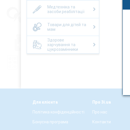
Медтехніка та
засоби реабілітації
Товари для дітей та
мам
Здорове
харчування та
цукрозамінники
Для клієнта
Про 3i.ua
Політика конфіденційності
Про нас
Бонусна програма
Контакти