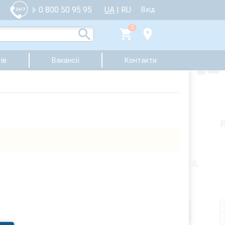
UA
|
RU
0 800 50 95 95
Вхід
0
ів
Вакансії
Контакти