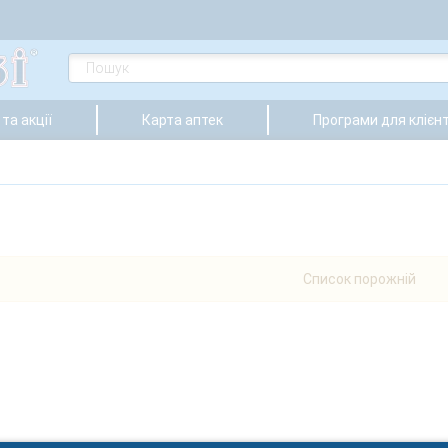
та акції
Карта аптек
Програми для клієнт
Список порожній