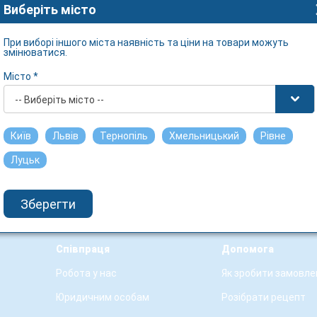
Виберіть місто
При виборі іншого міста наявність та ціни на товари можуть
змінюватися.
Місто *
-- Виберіть місто --
Київ
Львів
Тернопіль
Хмельницький
Рівне
Луцьк
Зберегти
Співпраця
Допомога
Робота у нас
Як зробити замовле
Юридичним особам
Розібрати рецепт