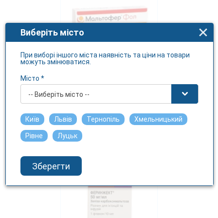
Виберіть місто
При виборі іншого міста наявність та ціни на товари
можуть змінюватися.
Місто *
МАЛЬТОФЕР-Фол таблетки
жувальні по 100мг/0,35мг
-- Виберіть місто --
№30
ВІФОР ІНТЕРНЕШНЛ ІНК
Київ
Львів
Тернопіль
Хмельницький
366.66 грн.
Рівне
Луцьк
Зберегти