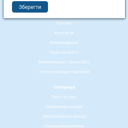
Зберегти
Про 3i.ua
Про нас
Контакти
Новини мережі
Гарантія якості
Умови використання сайту
Аптечні заклади-партнери
Співпраця
Робота у нас
Юридичним особам
Запропонувати оренду
Розміщення реклами