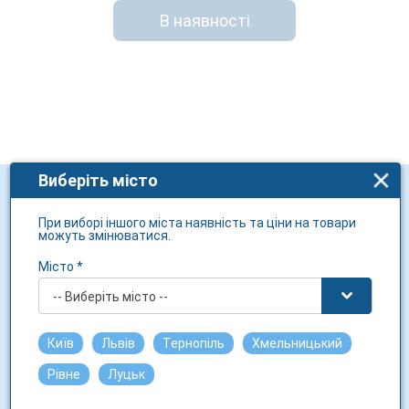
В наявності
Виберіть місто
Для клієнта
При виборі іншого міста наявність та ціни на товари
можуть змінюватися.
Політика конфіденційності
Місто *
Бонусна програма
-- Виберіть місто --
Соціальні проєкти
Діюча речовина
Київ
Львів
Тернопіль
Хмельницький
Виробники
Рівне
Луцьк
Бренди