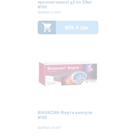
пролонгованої дії по 30мг
№60
ФАРМА СТАРТ
609.4 грн.
ВІНОКСИН Форте капсули
№60
ФАРМА СТАРТ