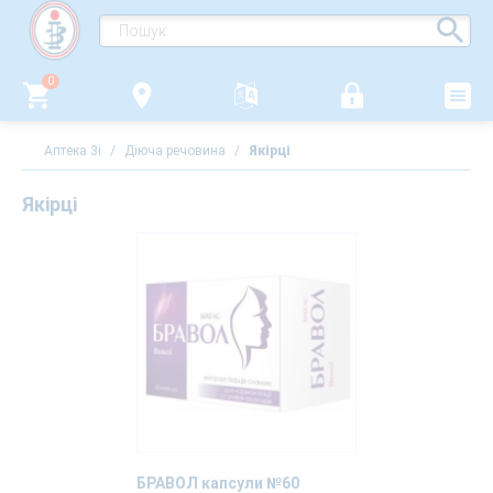
0
Аптека 3i
/
Діюча речовина
/
Якірці
Якірці
БРАВОЛ капсули №60