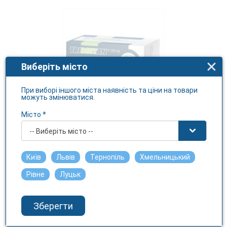
Виберіть місто
При виборі іншого міста наявність та ціни на товари
можуть змінюватися.
Місто *
ТРІБЕСТАН таблетки по
-- Виберіть місто --
250мг №60
СОФАРМА АТ
Київ
Львів
Тернопіль
Хмельницький
1042.76 грн.
Рівне
Луцьк
Зберегти