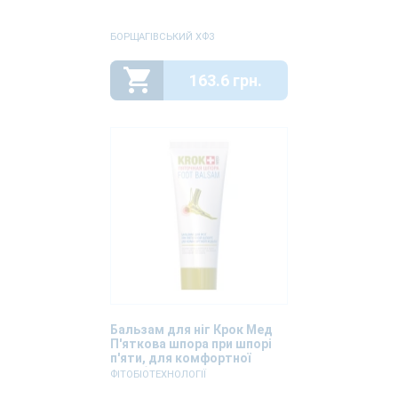
БОРЩАГІВСЬКИЙ ХФЗ
163.6 грн.
Бальзам для ніг Крок Мед
П'яткова шпора при шпорі
п'яти, для комфортної
ходьби 75 мл
ФІТОБІОТЕХНОЛОГІЇ