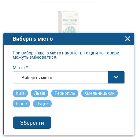
Виберіть місто
При виборі іншого міста наявність та ціни на товари
можуть змінюватися.
Місто *
ХОЛІВЕР таблетки №100 у
пеналі
-- Виберіть місто --
ДХГ ФАРМАСЬЮТІКАЛ ДЖОІН-СТОК
КОМПАНІ
Київ
Львів
Тернопіль
Хмельницький
630.8 грн.
Рівне
Луцьк
Зберегти