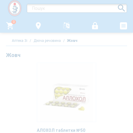
0
Аптека 3i
/
Діюча речовина
/
Жовч
Жовч
АЛОХОЛ таблетки №50