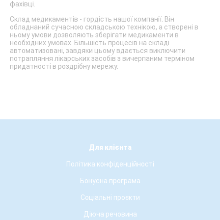
фахівці.
Склад медикаментів - гордість нашої компанії. Він
обладнаний сучасною складською технікою, а створені в
ньому умови дозволяють зберігати медикаменти в
необхідних умовах. Більшість процесів на складі
автоматизовані, завдяки цьому вдається виключити
потрапляння лікарських засобів з вичерпаним терміном
придатності в роздрібну мережу.
Для клієнта
Політика конфіденційності
Бонусна програма
Соціальні проєкти
Діюча речовина