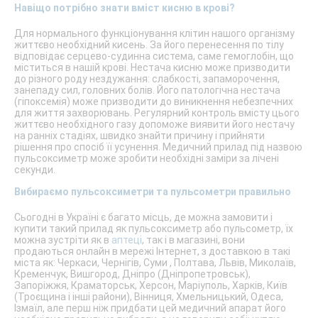
Навіщо потрібно знати вміст кисню в крові?
Для нормального функціонування клітин нашого організму
життєво необхідний кисень. За його перенесення по тілу
відповідає серцево-судинна система, саме гемоглобін, що
міститься в нашій крові. Нестача кисню може призводити
до різного роду нездужання: слабкості, запаморочення,
занепаду сил, головних болів. Його патологічна нестача
(гіпоксемія) може призводити до виникнення небезпечних
для життя захворювань. Регулярний контроль вмісту цього
життєво необхідного газу допоможе виявити його нестачу
на ранніх стадіях, швидко знайти причину і прийняти
рішення про спосіб її усунення. Медичний прилад під назвою
пульсоксиметр може зробити необхідні заміри за лічені
секунди.
Вибираємо пульсоксиметри та пульсометри правильно
Сьогодні в Україні є багато місць, де можна замовити і
купити такий прилад як пульсоксиметр або пульсометр, їх
можна зустріти як в
аптеці
, так і в магазині, вони
продаються онлайн в мережі Інтернет, з доставкою в такі
міста як: Черкаси, Чернігів, Суми , Полтава, Львів, Миколаїв,
Кременчук, Вишгород, Дніпро (Дніпропетровськ),
Запоріжжя, Краматорськ, Херсон, Маріуполь, Харків, Київ
(Троєщина і інші райони), Вінниця, Хмельницький, Одеса,
Ізмаїл, але перш ніж придбати цей медичний апарат його