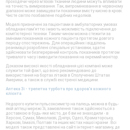
проходячи через м'язові тканини людини можуть впливати
на точність вимірювання. Так, випромінювання в червоному
діапазоні може завищувати показники вмісту кисню в крові.
Чисте світло позбавлене подібних недоліків.
Моделі призначені за пацієнтами в амбулаторних умовах
обладнані пам'яттю і мають можливість підключення до
комп'ютерної техніки. Таким чином можна стежити за
змінами показників кожного пацієнта протягом довгого
періоду спостережень. Для операційних і відділень
реанімації розроблені спеціальні установки, здатні
здійснювати безперервний контроль показників протягом
тривалого часу і виводити показання на окремий монітор.
Доказом високої якості обладнання цієї компанії може
служити той факт, що воно рекомендовано до
використання на бортах літаків в Сполучених Штатах
Америки, а також в службі екстреної медицини.
Аптека 3i - трепетна турбота про здоров'я кожного
клієнта
Недорого купити пульсоксиметр на палець можна в будь-
якій аптеці мережі 3i, замовлення також здійснюється з
доставкою в будь-яке місто, де б ви не знаходили - в
Херсоні, Сумах, Миколаєві, Дніпрі, Одесі, Краматорську,
Харкові, Ізмаїлі, Полтаві та інших містах нашої країни . Всі
моделі також представлені на сайті інтернет-магазину, де