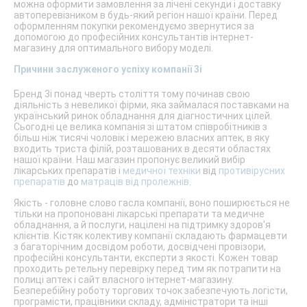
можна оформити замовлення за лічені секунди і доставку
автоперевізником в будь-який регіон нашої країни. Перед
оформленням покупки рекомендуємо звернутися за
допомогою до професійних консультантів інтернет-
магазину для оптимального вибору моделі.
Причини заслуженого успіху компанії 3i
Бренд 3i понад чверть століття тому починав свою
діяльність з невеликої фірми, яка займалася поставками на
український ринок обладнання для діагностичних цілей.
Сьогодні це велика компанія зі штатом співробітників з
більш ніж тисячі чоловік і мережею власних аптек, в яку
входить триста філій, розташованих в десяти областях
нашої країни. Наш магазин пропонує великий вибір
лікарських препаратів і
медичної техніки
від
противірусних
препаратів
до
матраців від пролежнів
.
Якість - головне слово гасла компанії, воно поширюється не
тільки на пропоновані лікарські препарати та медичне
обладнання, а й послуги, націлені на підтримку здоров'я
клієнтів. Кістяк колективу компанії складають фармацевти
з багаторічним досвідом роботи, досвідчені провізори,
професійні консультанти, експерти з якості. Кожен товар
проходить ретельну перевірку перед тим як потрапити на
полиці аптек і сайт власного інтернет-магазину.
Безперебійну роботу торгових точок забезпечують логісти,
програмісти, працівники складу, адміністратори та інші