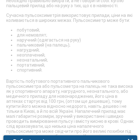
необхідно правильно вибрати, а не говорити собі: куплю
пальцевий прилад або на руку з тих, що є в наявності.
Сучасна пульсоксиметрія використовує прилади, ціни на які
коливаються в широких межах. Пульсоксиметр може бути:
побутовий;
для немовлят;
наручний (одягається на руку)
пальчиковий (на палець);
нагрудний;
неоплачений;
неонатальний;
портативний;
спортивний.
Вартість побутового портативного пальчикового
пульсоксиметра або пульсометра на палець не така висока
як у спортивного апарату, нагрудного, неонатального, або
медичного приладу для новонароджених, його ціна в
аптеках стартує від 100 грн, (оптом ще дешевше), тому
купити його можна відносно недорого, навіть дешево і не
тільки в Києві, а й по всій Україні. Напалечний прилад має
малі габаритні розміри, зручний у використанні і швидко
проводить вимірювання пульсу і вмісту кисню в крові. Однак
слід враховувати, що низька ціна напалечного
пульсоксиметра може свідчити про його великі похибки під
час вимірювання, тому багато аптек Києва відмовляються