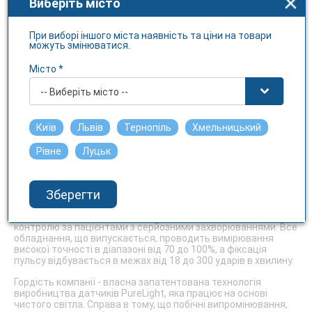
Виберіть місто
продавати такі моделі для пальцевої діагностики, купити їх
можна в мережі Інтернет.
Показники сатурації крові досить часто використовують в
При виборі іншого міста наявність та ціни на товари
можуть змінюватися.
спортивній медицині для коригування навантажень
спортсменів під час тренувань. Для цих цілей досить часто
використовують наручні пульсоксиметри. Україна, можливо,
Місто *
не та країна, яка може похвалитися досягненнями в області
медицини, але про здоров'я новонароджених у нас дбають
-- Виберіть місто --
дуже добре, тому для самих маленьких пацієнтів
використовують спеціальне медичне обладнання.
Київ
Львів
Тернопіль
Хмельницький
Ноніно - високі технології за доступними цінами
Рівне
Луцьк
Серед інших пульсоксиметрів слід виділити моделі торгової
марки Ноніно. Ноніно - компанія-виробник медичного
обладнання зі Сполучених Штатів Америки. Основний
Зберегти
напрямок її діяльності - виробництво апаратів для
пульсоксиметрії. В асортименті компанії представлені
моделі як для разових вимірювань, так і для постійного
контролю за пацієнтами з серйозними захворюваннями. Все
обладнання, що випускається, проводить вимірювання
високої точності в діапазоні від 70 до 100%, а фіксація
пульсу відбувається в межах від 18 до 300 ударів в хвилину.
Гордість компанії - власна запатентована технологія
виробництва датчиків PureLight, яка працює на основі
чистого світла. Справа в тому, що побічні випромінювання,